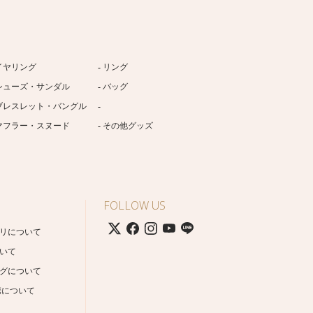
イヤリング
リング
シューズ・サンダル
バッグ
ブレスレット・バングル
マフラー・スヌード
その他グッズ
FOLLOW US
リについて
いて
グについて
携について