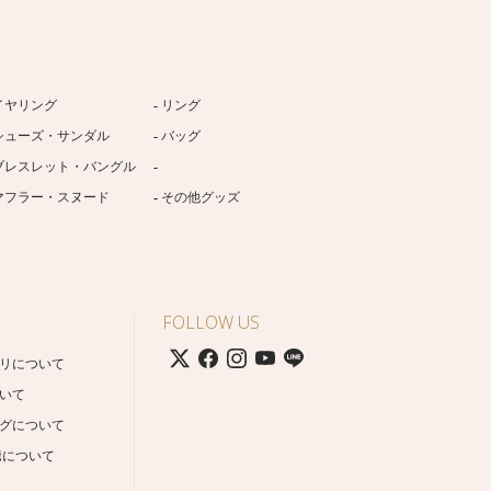
イヤリング
リング
シューズ・サンダル
バッグ
ブレスレット・バングル
マフラー・スヌード
その他グッズ
FOLLOW US
リについて
いて
グについて
携について