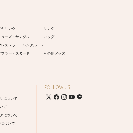
イヤリング
リング
シューズ・サンダル
バッグ
ブレスレット・バングル
マフラー・スヌード
その他グッズ
FOLLOW US
リについて
いて
グについて
携について