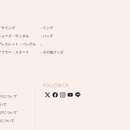
イヤリング
リング
シューズ・サンダル
バッグ
ブレスレット・バングル
マフラー・スヌード
その他グッズ
FOLLOW US
リについて
いて
グについて
携について