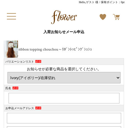
Hello,ゲスト 様
/ 保有ポイント：
0pt
入荷お知らせメール申込
ribbon topping chouchou～ﾘﾎﾞﾝﾄｯﾋﾟﾝｸﾞｼｭｼｭ
バリエーションリスト
必須
お知らせが必要な商品を選択してください。
氏名
必須
お申込メールアドレス
必須