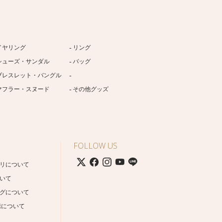
イヤリング
リング
シューズ・サンダル
バッグ
ブレスレット・バングル
マフラー・スヌード
その他グッズ
FOLLOW US
リについて
いて
グについて
携について