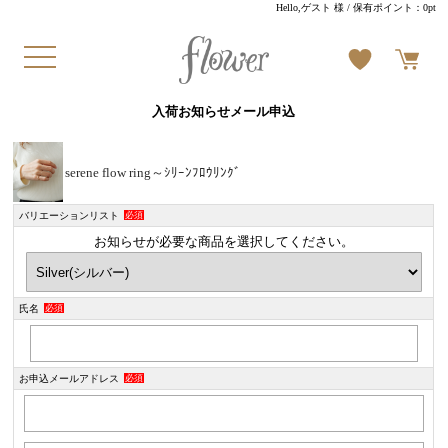
Hello,ゲスト 様
/ 保有ポイント：
0pt
入荷お知らせメール申込
serene flow ring～ｼﾘｰﾝﾌﾛｳﾘﾝｸﾞ
バリエーションリスト
必須
お知らせが必要な商品を選択してください。
氏名
必須
お申込メールアドレス
必須