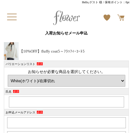
Hello,ゲスト 様
/ 保有ポイント：
0pt
入荷お知らせメール申込
【10%OFF】fluffy coat5～ﾌﾗｯﾌｨｰｺｰﾄ5
バリエーションリスト
必須
お知らせが必要な商品を選択してください。
氏名
必須
お申込メールアドレス
必須