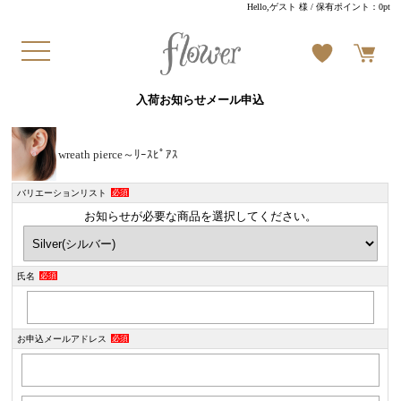
Hello,ゲスト 様
/ 保有ポイント：
0pt
入荷お知らせメール申込
wreath pierce～ﾘｰｽﾋﾟｱｽ
バリエーションリスト
必須
お知らせが必要な商品を選択してください。
氏名
必須
お申込メールアドレス
必須