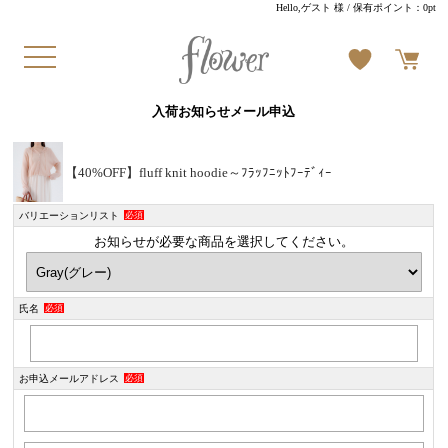
Hello,ゲスト 様
/ 保有ポイント：
0pt
入荷お知らせメール申込
【40%OFF】fluff knit hoodie～ﾌﾗｯﾌﾆｯﾄﾌｰﾃﾞｨｰ
バリエーションリスト
必須
お知らせが必要な商品を選択してください。
氏名
必須
お申込メールアドレス
必須