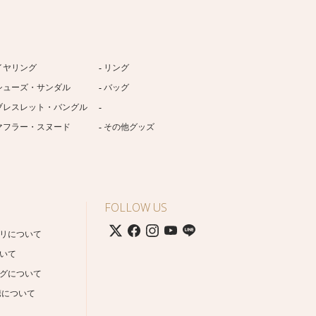
イヤリング
リング
シューズ・サンダル
バッグ
ブレスレット・バングル
マフラー・スヌード
その他グッズ
FOLLOW US
リについて
いて
グについて
携について