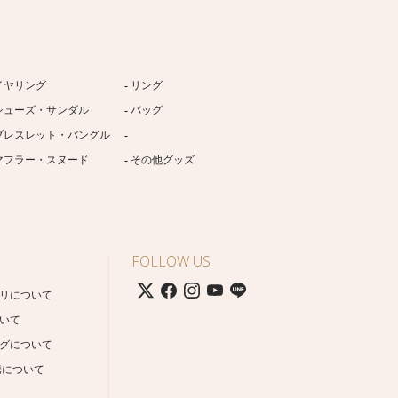
イヤリング
リング
シューズ・サンダル
バッグ
ブレスレット・バングル
マフラー・スヌード
その他グッズ
FOLLOW US
リについて
いて
グについて
携について