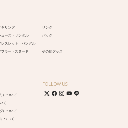
イヤリング
リング
シューズ・サンダル
バッグ
ブレスレット・バングル
マフラー・スヌード
その他グッズ
FOLLOW US
リについて
いて
グについて
携について