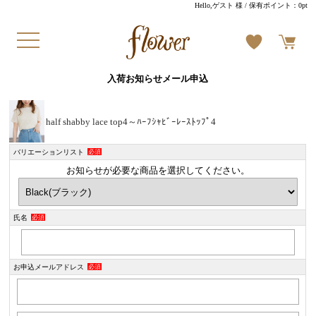
Hello,ゲスト 様
/ 保有ポイント：
0pt
入荷お知らせメール申込
half shabby lace top4～ﾊｰﾌｼｬﾋﾞｰﾚｰｽﾄｯﾌﾟ4
バリエーションリスト
必須
お知らせが必要な商品を選択してください。
氏名
必須
お申込メールアドレス
必須