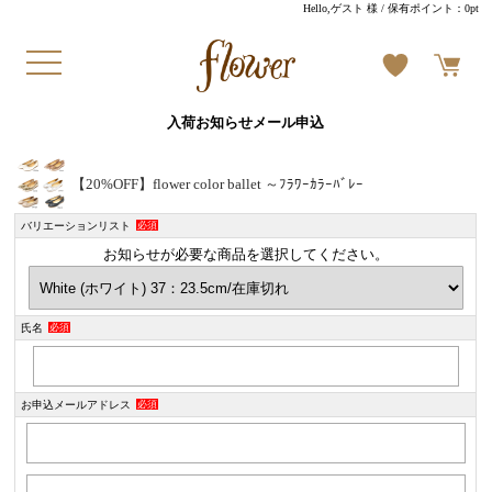
Hello,ゲスト 様
/ 保有ポイント：
0pt
入荷お知らせメール申込
【20%OFF】flower color ballet ～ﾌﾗﾜｰｶﾗｰﾊﾞﾚｰ
バリエーションリスト
必須
お知らせが必要な商品を選択してください。
氏名
必須
お申込メールアドレス
必須