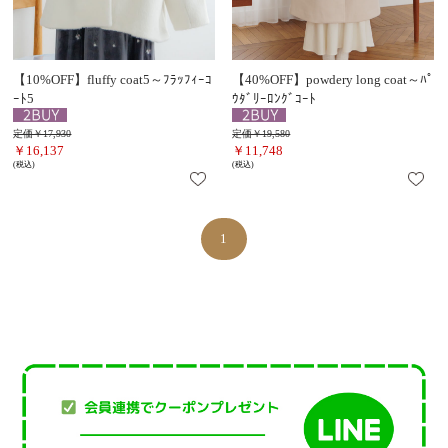
【10%OFF】fluffy coat5～ﾌﾗｯﾌｨｰｺ
【40%OFF】powdery long coat～ﾊﾟ
ｰﾄ5
ｳﾀﾞﾘｰﾛﾝｸﾞｺｰﾄ
定価￥17,930
定価￥19,580
￥16,137
￥11,748
(税込)
(税込)
1