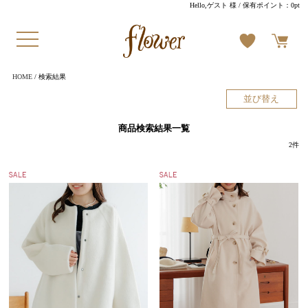
Hello,ゲスト 様
/ 保有ポイント：
0pt
HOME
/ 検索結果
並び替え
商品検索結果一覧
2
件