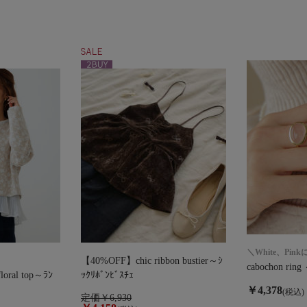
＼White、Pin
【40%OFF】chic ribbon bustier～ｼ
cabochon ring
oral top～ﾗﾝ
ｯｸﾘﾎﾞﾝﾋﾞｽﾁｪ
￥4,378
(税込)
定価￥6,930