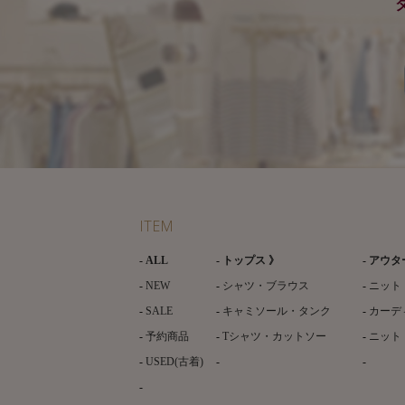
ITEM
ALL
トップス 》
アウタ
NEW
シャツ・ブラウス
ニット
SALE
キャミソール・タンク
カーデ
予約商品
Tシャツ・カットソー
ニット
USED(古着)