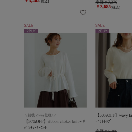
￥3,465
(税込)
定価￥7,370
￥3,685
(税込)
＼前後２way仕様♪／
【30%OFF】wavy kni
【50%OFF】ribbon choker knit～ﾘ
ｰﾆｯﾄﾄｯﾌﾟ
ﾎﾞﾝﾁｮｰｶｰﾆｯﾄ
定価￥6,380