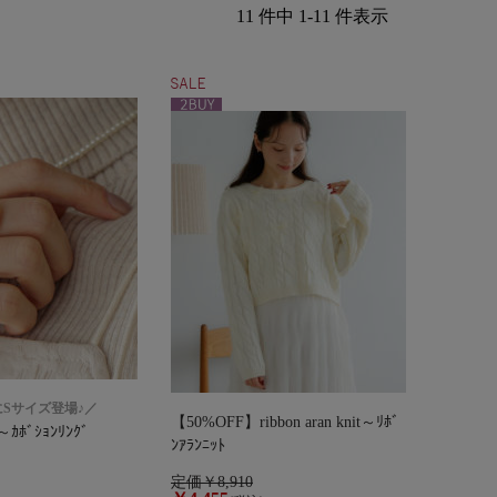
11 件中 1-11 件表示
kにSサイズ登場♪／
【50%OFF】ribbon aran knit～ﾘﾎﾞ
 ～ｶﾎﾞｼｮﾝﾘﾝｸﾞ
ﾝｱﾗﾝﾆｯﾄ
定価￥8,910