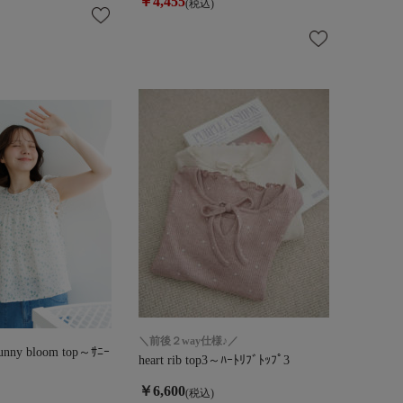
￥4,455
(税込)
＼前後２way仕様♪／
ny bloom top～ｻﾆｰ
heart rib top3～ﾊｰﾄﾘﾌﾞﾄｯﾌﾟ3
￥6,600
(税込)