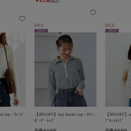
￥4,158
(税込)
t top～ｳｪｰﾋﾞ
【40%OFF】tiny border top～ﾀｲﾆｰ
【30%OFF】sun
ﾎﾞｰﾀﾞｰﾄｯﾌﾟ
ﾌﾞﾙｰﾑﾄｯﾌﾟ
定価￥7,920
定価￥8,910