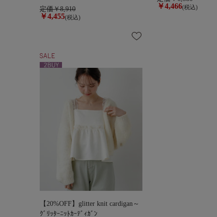
￥4,466
(税込)
定価￥8,910
￥4,455
(税込)
【20%OFF】glitter knit cardigan～
ｸﾞﾘｯﾀｰﾆｯﾄｶｰﾃﾞｨｶﾞﾝ