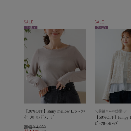
【30%OFF】shiny mellow L/S～ｼｬ
＼前後２way仕様♪／
ｲﾆｰﾒﾛｰﾛﾝｸﾞｽﾘｰﾌﾞ
【50%OFF】lumpy fl
ﾋﾟｰﾌﾛｰﾗﾙﾄｯﾌﾟ
定価￥4,950