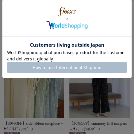
ﾗｯﾄﾞﾊﾞｷﾞｰﾊﾟﾝﾂ2
定価￥8,470
￥6,776
定価￥9,878
￥6,914
(税込)
(税込)
【30%OFF】side ribbon onepiece～
【30%OFF】summery frill rompers
ｻｲﾄﾞﾘﾎﾞﾝﾜﾝﾋﾟｰｽ
～ｻﾏﾘｰﾌﾘﾙﾛﾝﾊﾟｰｽ