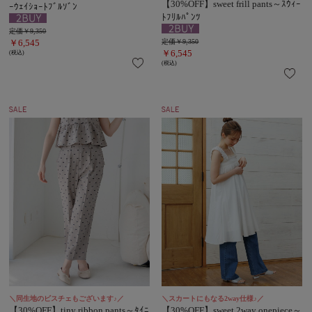
【30%OFF】sweet frill pants～ｽｳｨｰ
ｰｳｪｲｼｮｰﾄﾌﾞﾙｿﾞﾝ
ﾄﾌﾘﾙﾊﾟﾝﾂ
定価￥9,350
￥6,545
定価￥9,350
￥6,545
(税込)
(税込)
＼同生地のビスチェもございます♪／
＼スカートにもなる2way仕様♪／
【30%OFF】tiny ribbon pants～ﾀｲﾆ
【30%OFF】sweet 2way onepiece～