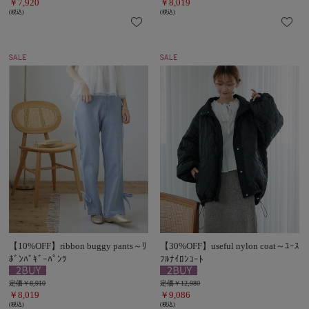
￥7,920
￥8,019
(税込)
(税込)
【10%OFF】ribbon buggy pants～ﾘ
【30%OFF】useful nylon coat～ﾕｰｽ
ﾎﾞﾝﾊﾞｷﾞｰﾊﾟﾝﾂ
ﾌﾙﾅｲﾛﾝｺｰﾄ
定価￥8,910
定価￥12,980
￥8,019
￥9,086
(税込)
(税込)