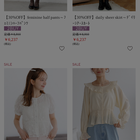
【30%OFF】feminine half pants～ﾌ
【30%OFF】daily sheer skirt～ﾃﾞｲﾘ
ｪﾐﾆﾝﾊｰﾌﾊﾟﾝﾂ
ｰｼｱｰｽｶｰﾄ
定価￥8,910
定価￥8,910
￥6,237
￥6,237
(税込)
(税込)