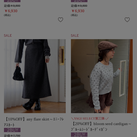
定価￥9,900
定価￥9,900
￥6,930
￥6,930
(税込)
(税込)
【10%OFF】any flare skirt～ｴﾆｰﾌﾚ
＼YAGI SELECT第三弾♪／
【20%OFF】bloom seed cardigan～
ｱｽｶｰﾄ
ﾌﾞﾙｰﾑｼｰﾄﾞｶｰﾃﾞｨｶﾞﾝ
定価￥7,700