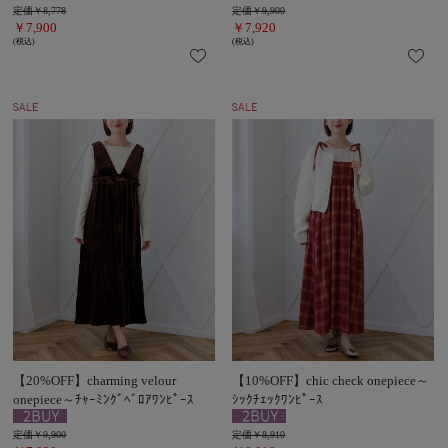
定価￥8,778
定価￥9,900
￥7,900
￥7,920
(税込)
(税込)
【20%OFF】charming velour
【10%OFF】chic check onepiece～
onepiece～ﾁｬｰﾐﾝｸﾞﾍﾞﾛｱﾜﾝﾋﾟｰｽ
ｼｯｸﾁｪｯｸﾜﾝﾋﾟｰｽ
定価￥9,900
定価￥8,910