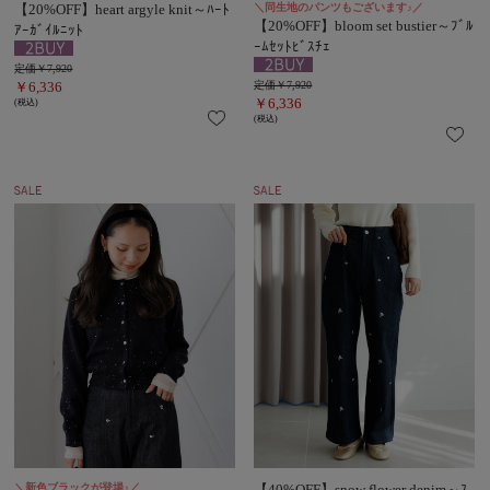
【20%OFF】heart argyle knit～ﾊｰﾄ
＼同生地のパンツもございます♪／
【20%OFF】bloom set bustier～ﾌﾞﾙ
ｱｰｶﾞｲﾙﾆｯﾄ
ｰﾑｾｯﾄﾋﾞｽﾁｪ
定価￥7,920
￥6,336
定価￥7,920
￥6,336
(税込)
(税込)
＼新色ブラックが登場♪／
【40%OFF】snow flower denim～ｽ