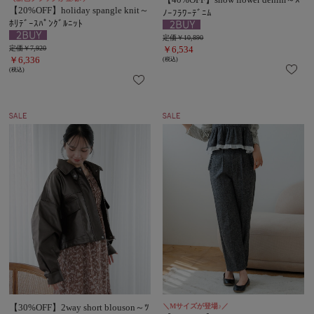
【20%OFF】holiday spangle knit～
ﾉｰﾌﾗﾜｰﾃﾞﾆﾑ
ﾎﾘﾃﾞｰｽﾊﾟﾝｸﾞﾙﾆｯﾄ
定価￥10,890
定価￥7,920
￥6,534
￥6,336
(税込)
(税込)
【30%OFF】2way short blouson～ﾂ
＼Mサイズが登場♪／