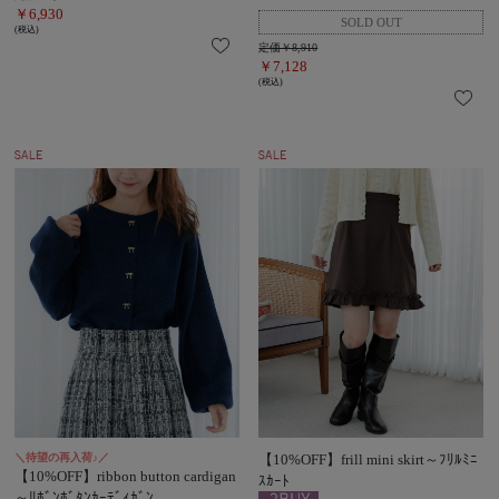
￥6,930
(税込)
定価￥8,910
￥7,128
(税込)
＼待望の再入荷♪／
【10%OFF】frill mini skirt～ﾌﾘﾙﾐﾆ
【10%OFF】ribbon button cardigan
ｽｶｰﾄ
～ﾘﾎﾞﾝﾎﾞﾀﾝｶｰﾃﾞｨｶﾞﾝ