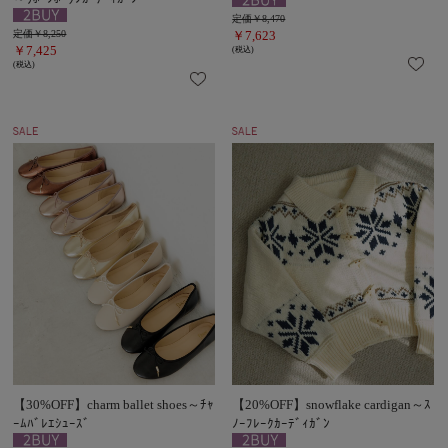
定価￥8,470
定価￥8,250
￥7,623
￥7,425
(税込)
(税込)
【30%OFF】charm ballet shoes～ﾁｬ
【20%OFF】snowflake cardigan～ｽ
ｰﾑﾊﾞﾚｴｼｭｰｽﾞ
ﾉｰﾌﾚｰｸｶｰﾃﾞｨｶﾞﾝ