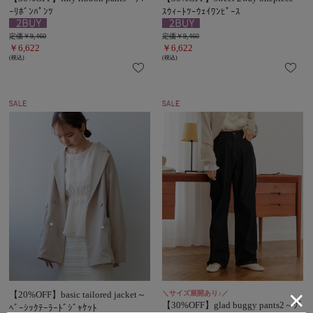
ｰﾘﾎﾞﾝﾊﾟﾝﾂ
ｽｳｨｰﾄﾂｰｳｪｲﾜﾝﾋﾟｰｽ
定価￥9,460
定価￥9,460
￥6,622
￥6,622
(税込)
(税込)
【20%OFF】basic tailored jacket～
＼サイズ展開あり♪／
【30%OFF】glad buggy pants2～ｸﾞ
ﾍﾞｰｼｯｸﾃｰﾗｰﾄﾞｼﾞｬｹｯﾄ