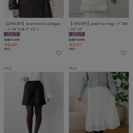
【20%OFF】heart button cardigan
【10%OFF】panel lace bag～ﾊﾟﾈﾙﾚ
～ﾊｰﾄﾎﾞﾀﾝｶｰﾃﾞｨｶﾞﾝ
ｰｽﾊﾞｯｸﾞ
定価￥7,678
定価￥6,908
￥6,142
￥6,217
(税込)
(税込)