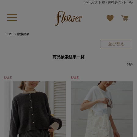
Hello,ゲスト 様
/ 保有ポイント：
0pt
HOME
/ 検索結果
並び替え
商品検索結果一覧
28
件