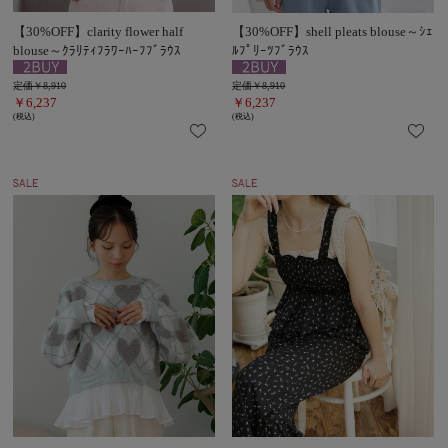
【30%OFF】clarity flower half
【30%OFF】shell pleats blouse～ｼｪ
blouse～ｸﾗﾘﾃｨﾌﾗﾜｰﾊｰﾌﾌﾞﾗｳｽ
ﾙﾌﾟﾘｰﾂﾌﾞﾗｳｽ
定価￥8,910
定価￥8,910
￥6,237
￥6,237
(税込)
(税込)