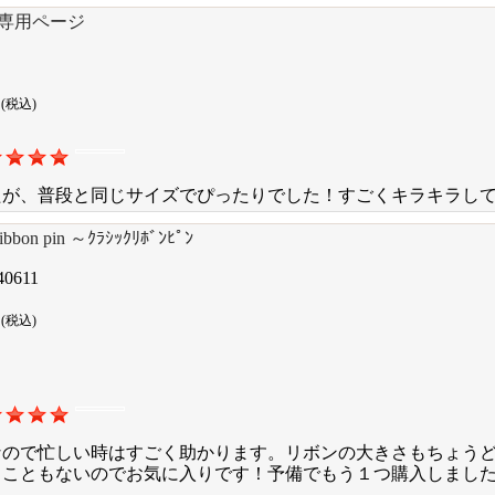
専用ページ
円
(税込)
たが、普段と同じサイズでぴったりでした！すごくキラキラし
 ribbon pin ～ｸﾗｼｯｸﾘﾎﾞﾝﾋﾟﾝ
40611
円
(税込)
なので忙しい時はすごく助かります。リボンの大きさもちょう
ることもないのでお気に入りです！予備でもう１つ購入しまし