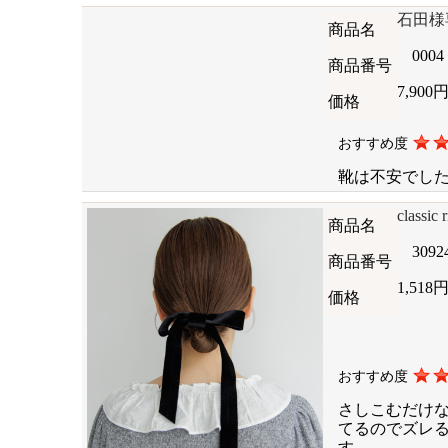
石田様
商品名
0004
商品番号
7,900
価格
おすすめ度
靴は不安でし
classic
商品名
3092
商品番号
1,518
価格
おすすめ度
さしこむだけ
てるのでズレ
す。