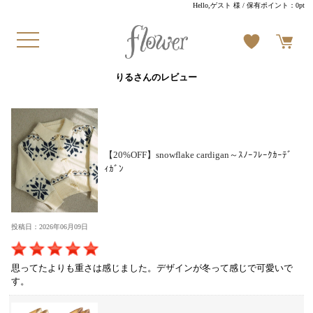
Hello,ゲスト 様
/ 保有ポイント：
0pt
りるさんのレビュー
【20%OFF】snowflake cardigan～ｽﾉｰﾌﾚｰｸｶｰﾃﾞ
ｨｶﾞﾝ
投稿日：2026年06月09日
思ってたよりも重さは感じました。デザインが冬って感じで可愛いで
す。