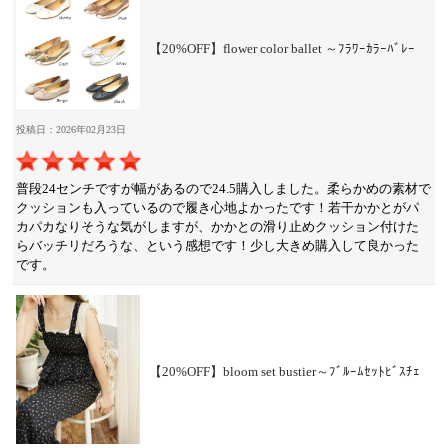
【20%OFF】flower color ballet ～ﾌﾗﾜｰｶﾗｰﾊﾞﾚｰ
投稿日：2026年02月23日
普段24センチですが幅があるので24.5購入しました。柔らかめの素材で
クッションも入っているので履き心地よかったです！若干かかとがパ
カパカなりそうな気がしますが、かかとの滑り止めクッション付けた
らバッチリだろうな、という感想です！少し大きめ購入して良かった
です。
【20%OFF】bloom set bustier～ﾌﾞﾙｰﾑｾｯﾄﾋﾞｽﾁｪ