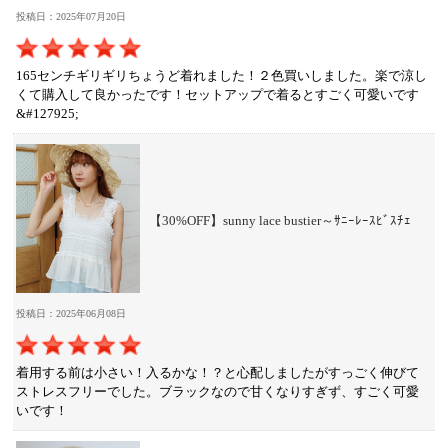
投稿日：2025年07月20日
165センチギリギリちょうど着れました！２色買いしました。楽で涼し
くて購入して良かったです！セットアップで着るとすごく可愛いです
&#127925;
【30%OFF】sunny lace bustier～ｻﾆｰﾚｰｽﾋﾞｽﾁｪ
投稿日：2025年06月08日
着用する前は小さい！入るかな！？と心配しましたがすっごく伸びて
ストレスフリーでした。ブラックなので甘くなりすぎず、すごく可愛
いです！