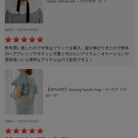
classic ribbon pin ～ｸﾗｼｯｸﾘﾎﾞﾝﾋﾟﾝ
投稿日：2022年09月06日
昨年買い逃したので今年はブラックを購入。髪が伸びてきたので秋冬
のヘアアレンジでサクッと可愛く付けたいアイテム！オケージョンや
普段使いにも便利なアイテムなので必見ですよ！
【40%OFF】shirring handle bag～ｼｬｰﾘﾝｸﾞﾊﾝﾄﾞ
ﾙﾊﾞｯｸﾞ
投稿日：2022年05月18日