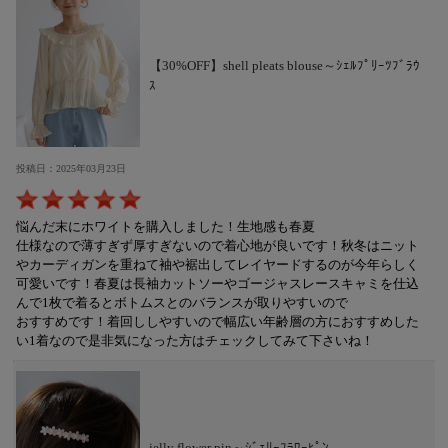
【30%OFF】shell pleats blouse～ｼｪﾙﾌﾟﾘｰﾂﾌﾞﾗｳ
ｽ
投稿日：2025年03月23日
悩んだ末にホワイトを購入しました！生地感も春夏
仕様なので薄すぎず厚すぎないので着心地が良いです！秋冬はニット
やカーディガンを重ねて袖や裾出してレイヤードするのが今年らしく
可愛いです！春夏は長袖カットソーやゴージャスレースキャミを仕込
んで1枚で着るとボトムスとのバランスが取りやすいので
おすすめです！着回ししやすいので幅広い年齢層の方におすすめした
い1着なので是非気になった方はチェックしてみて下さいね！
jelly flower pin～ｼﾞｪﾘｰﾌﾗﾜｰﾋﾟﾝ