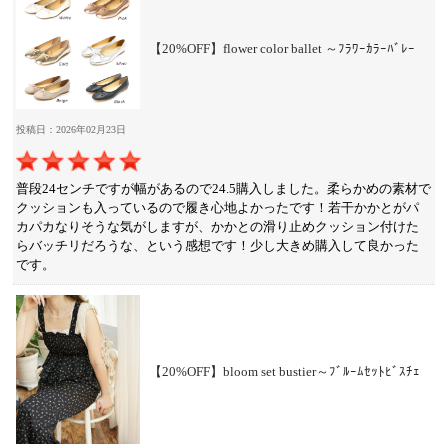
【20%OFF】flower color ballet ～ﾌﾗﾜｰｶﾗｰﾊﾞﾚｰ
投稿日：2026年02月23日
普段24センチですが幅があるので24.5購入しました。柔らかめの素材で
クッションも入っているので履き心地よかったです！若干かかとがパ
カパカなりそうな気がしますが、かかとの滑り止めクッション付けた
らバッチリだろうな、という感想です！少し大きめ購入して良かった
です。
【20%OFF】bloom set bustier～ﾌﾞﾙｰﾑｾｯﾄﾋﾞｽﾁｪ