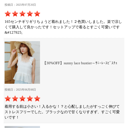
投稿日：2025年07月20日
165センチギリギリちょうど着れました！２色買いしました。楽で涼し
くて購入して良かったです！セットアップで着るとすごく可愛いです
&#127925;
【30%OFF】sunny lace bustier～ｻﾆｰﾚｰｽﾋﾞｽﾁｪ
投稿日：2025年06月08日
着用する前は小さい！入るかな！？と心配しましたがすっごく伸びて
ストレスフリーでした。ブラックなので甘くなりすぎず、すごく可愛
いです！