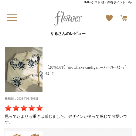
Hello,ゲスト 様
/ 保有ポイント：
0pt
りるさんのレビュー
【20%OFF】snowflake cardigan～ｽﾉｰﾌﾚｰｸｶｰﾃﾞ
ｨｶﾞﾝ
投稿日：2026年06月09日
思ってたよりも重さは感じました。デザインが冬って感じで可愛いで
す。