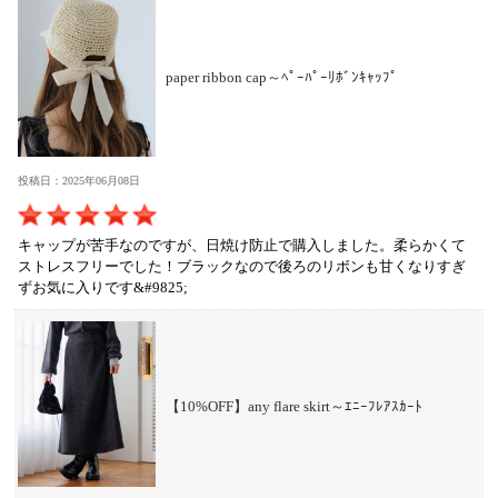
paper ribbon cap～ﾍﾟｰﾊﾟｰﾘﾎﾞﾝｷｬｯﾌﾟ
投稿日：2025年06月08日
キャップが苦手なのですが、日焼け防止で購入しました。柔らかくて
ストレスフリーでした！ブラックなので後ろのリボンも甘くなりすぎ
ずお気に入りです&#9825;
【10%OFF】any flare skirt～ｴﾆｰﾌﾚｱｽｶｰﾄ