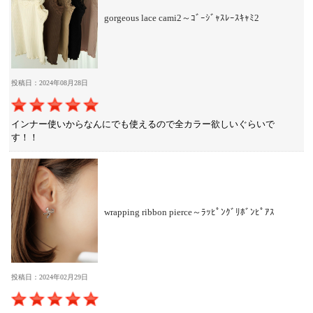
gorgeous lace cami2～ｺﾞｰｼﾞｬｽﾚｰｽｷｬﾐ2
投稿日：2024年08月28日
インナー使いからなんにでも使えるので全カラー欲しいぐらいで
す！！
wrapping ribbon pierce～ﾗｯﾋﾟﾝｸﾞﾘﾎﾞﾝﾋﾟｱｽ
投稿日：2024年02月29日