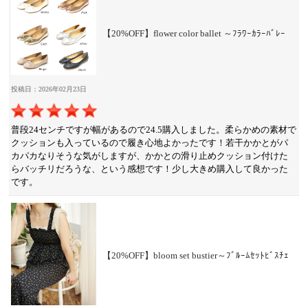
【20%OFF】flower color ballet ～ﾌﾗﾜｰｶﾗｰﾊﾞﾚｰ
投稿日：2026年02月23日
普段24センチですが幅があるので24.5購入しました。柔らかめの素材で
クッションも入っているので履き心地よかったです！若干かかとがパ
カパカなりそうな気がしますが、かかとの滑り止めクッション付けた
らバッチリだろうな、という感想です！少し大きめ購入して良かった
です。
【20%OFF】bloom set bustier～ﾌﾞﾙｰﾑｾｯﾄﾋﾞｽﾁｪ