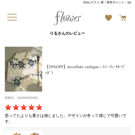
Hello,ゲスト 様
/ 保有ポイント：
0pt
りるさんのレビュー
【20%OFF】snowflake cardigan～ｽﾉｰﾌﾚｰｸｶｰﾃﾞ
ｨｶﾞﾝ
投稿日：2026年06月09日
思ってたよりも重さは感じました。デザインが冬って感じで可愛いで
す。