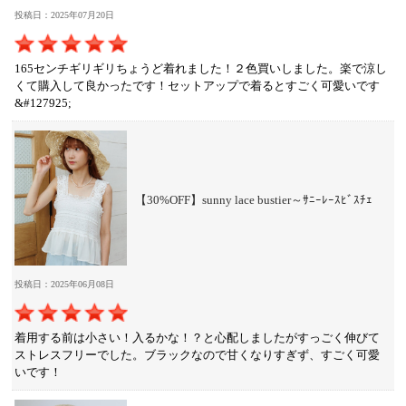
投稿日：2025年07月20日
165センチギリギリちょうど着れました！２色買いしました。楽で涼し
くて購入して良かったです！セットアップで着るとすごく可愛いです
&#127925;
【30%OFF】sunny lace bustier～ｻﾆｰﾚｰｽﾋﾞｽﾁｪ
投稿日：2025年06月08日
着用する前は小さい！入るかな！？と心配しましたがすっごく伸びて
ストレスフリーでした。ブラックなので甘くなりすぎず、すごく可愛
いです！