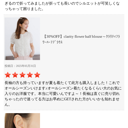
ぎるので折ってみましたが折っても長いのでシルエットが可笑しくな
っちゃって困りました。
【30%OFF】clarity flower half blouse～ｸﾗﾘﾃｨﾌﾗ
ﾜｰﾊｰﾌﾌﾞﾗｳｽ
投稿日：2025年05月31日
長袖の方も持っていますが夏も着たくて此方も購入しました！これで
オールシーズンいけます♪オールシーズン着たくなるくらい大のお気に
入りのお洋服です。本当に可愛いんですよ～！長袖は直ぐに売り切れ
ちゃったので迷ってる方はお早めにGETされた方がいいかも知れませ
ん。