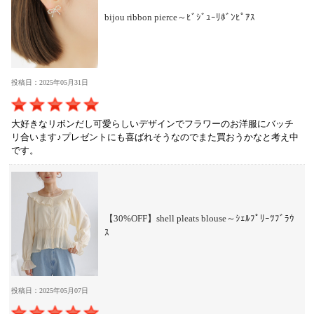
bijou ribbon pierce～ﾋﾞｼﾞｭｰﾘﾎﾞﾝﾋﾟｱｽ
投稿日：2025年05月31日
大好きなリボンだし可愛らしいデザインでフラワーのお洋服にバッチ
リ合います♪プレゼントにも喜ばれそうなのでまた買おうかなと考え中
です。
【30%OFF】shell pleats blouse～ｼｪﾙﾌﾟﾘｰﾂﾌﾞﾗｳ
ｽ
投稿日：2025年05月07日