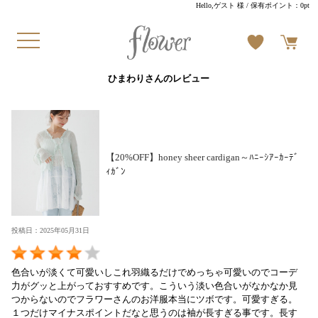
Hello,ゲスト 様
/ 保有ポイント：
0pt
ひまわりさんのレビュー
【20%OFF】honey sheer cardigan～ﾊﾆｰｼｱｰｶｰﾃﾞ
ｨｶﾞﾝ
投稿日：2025年05月31日
色合いが淡くて可愛いしこれ羽織るだけでめっちゃ可愛いのでコーデ
力がグッと上がっておすすめです。こういう淡い色合いがなかなか見
つからないのでフラワーさんのお洋服本当にツボです。可愛すぎる。
１つだけマイナスポイントだなと思うのは袖が長すぎる事です。長す