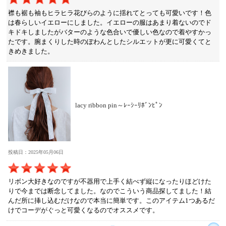
襟も裾も袖もヒラヒラ花びらのように揺れてとっても可愛いです！色
は春らしいイエローにしました。イエローの服はあまり着ないのでド
キドキしましたがバターのような色合いで優しい色なので着やすかっ
たです。腕まくりした時のぽわんとしたシルエットが更に可愛くてと
きめきました。
lacy ribbon pin～ﾚｰｼｰﾘﾎﾞﾝﾋﾟﾝ
投稿日：2025年05月06日
リボン大好きなのですが不器用で上手く結べず縦になったりほどけた
りで今までは断念してました。なのでこういう商品探してました！結
んだ所に挿し込むだけなので本当に簡単です。このアイテム1つあるだ
けでコーデがぐっと可愛くなるのでオススメです。