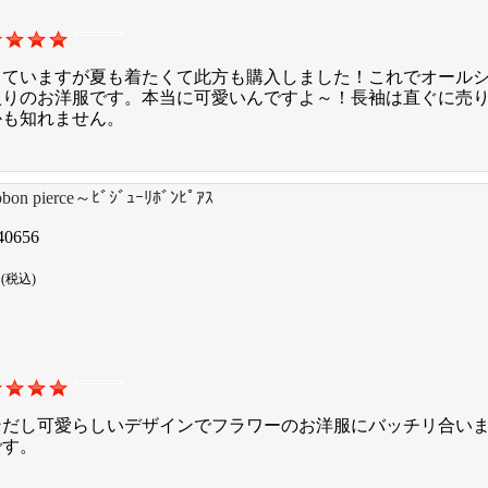
っていますが夏も着たくて此方も購入しました！これでオールシ
入りのお洋服です。本当に可愛いんですよ～！長袖は直ぐに売り
かも知れません。
ibbon pierce～ﾋﾞｼﾞｭｰﾘﾎﾞﾝﾋﾟｱｽ
40656
円
(税込)
ンだし可愛らしいデザインでフラワーのお洋服にバッチリ合いま
です。