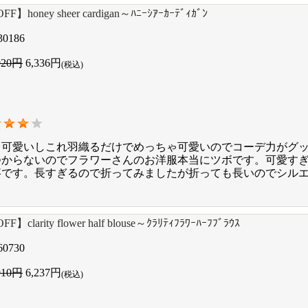
F】honey sheer cardigan～ﾊﾆｰｼｱｰｶｰﾃﾞｨｶﾞﾝ
30186
920円
6,336円
(税込)
て可愛いしこれ羽織るだけでめっちゃ可愛いのでコーデ力がグ
つからないのでフラワーさんのお洋服本当にツボです。可愛す
事です。長すぎるので折ってみましたが折っても長いのでシル
F】clarity flower half blouse～ｸﾗﾘﾃｨﾌﾗﾜｰﾊｰﾌﾌﾞﾗｳｽ
60730
910円
6,237円
(税込)