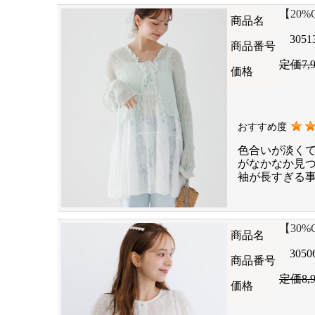
【20%OF
商品名
3051
商品番号
定価7,
価格
おすすめ度
色合いが淡く
がなかなか見
袖が長すぎる
【30%OF
商品名
3050
商品番号
定価8,
価格