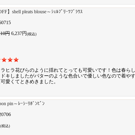
F】shell pleats blouse～ｼｪﾙﾌﾟﾘｰﾂﾌﾞﾗｳｽ
60715
910円
6,237円
(税込)
ヒラヒラ花びらのように揺れてとっても可愛いです！色は春ら
キドキしましたがバターのような色合いで優しい色なので着や
に可愛くてときめきました。
ibbon pin～ﾚｰｼｰﾘﾎﾞﾝﾋﾟﾝ
20706
円
(税込)