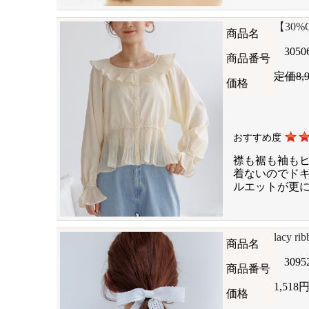
【30%OF
商品名
3050
商品番号
定価8,
価格
おすすめ度
襟も裾も袖も
着ないのでド
ルエットが更
lacy r
商品名
3095
商品番号
1,518
価格