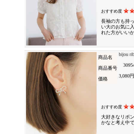
おすすめ度
長袖の方も持
い大のお気に
れた方がいい
bijou r
商品名
3095
商品番号
3,080
価格
おすすめ度
大好きなリボ
かなと考え中