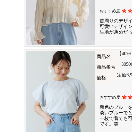
おすすめ度
首周りのデザ
可愛いデザイ
生地が薄めだ
【40%OF
商品名
3050
商品番号
定価6,
価格
おすすめ度
新色のブルー
淡いブルーで
一枚で着ても
です。笑