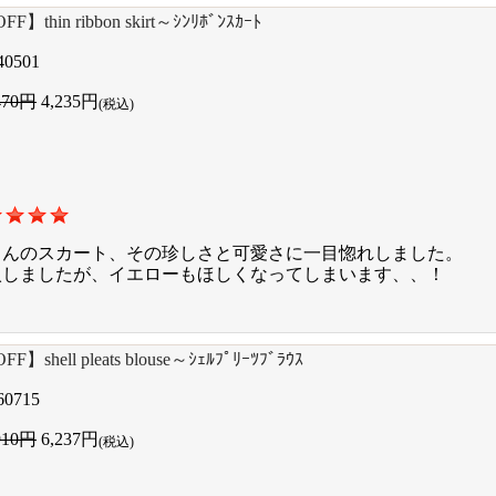
F】thin ribbon skirt～ｼﾝﾘﾎﾞﾝｽｶｰﾄ
40501
470円
4,235円
(税込)
さんのスカート、その珍しさと可愛さに一目惚れしました。
入しましたが、イエローもほしくなってしまいます、、！
F】shell pleats blouse～ｼｪﾙﾌﾟﾘｰﾂﾌﾞﾗｳｽ
60715
910円
6,237円
(税込)