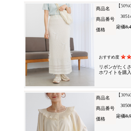
【50%OF
商品名
3051
商品番号
定価8,
価格
おすすめ度
リボンがたく
ホワイトを購
【30%OF
商品名
3050
商品番号
定価8,
価格