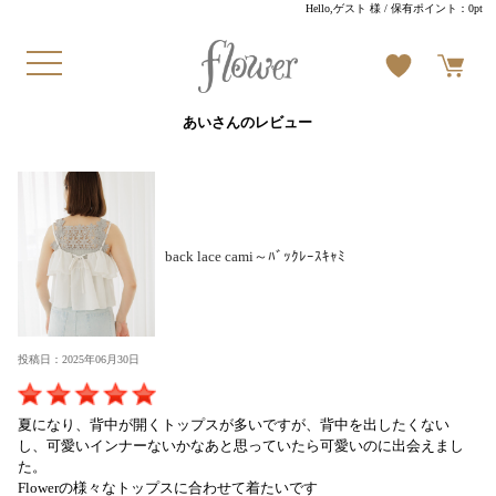
Hello,ゲスト 様
/ 保有ポイント：
0pt
あいさんのレビュー
back lace cami～ﾊﾞｯｸﾚｰｽｷｬﾐ
投稿日：2025年06月30日
夏になり、背中が開くトップスが多いですが、背中を出したくない
し、可愛いインナーないかなあと思っていたら可愛いのに出会えまし
た。
Flowerの様々なトップスに合わせて着たいです