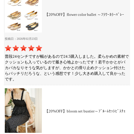
【20%OFF】flower color ballet ～ﾌﾗﾜｰｶﾗｰﾊﾞﾚｰ
投稿日：2026年02月23日
普段24センチですが幅があるので24.5購入しました。柔らかめの素材で
クッションも入っているので履き心地よかったです！若干かかとがパ
カパカなりそうな気がしますが、かかとの滑り止めクッション付けた
らバッチリだろうな、という感想です！少し大きめ購入して良かった
です。
【20%OFF】bloom set bustier～ﾌﾞﾙｰﾑｾｯﾄﾋﾞｽﾁｪ