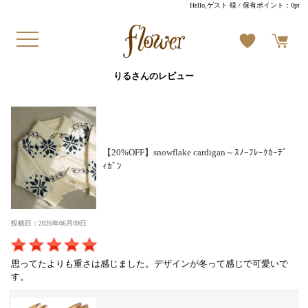
Hello,ゲスト 様
/ 保有ポイント：
0pt
りるさんのレビュー
【20%OFF】snowflake cardigan～ｽﾉｰﾌﾚｰｸｶｰﾃﾞ
ｨｶﾞﾝ
投稿日：2026年06月09日
思ってたよりも重さは感じました。デザインが冬って感じで可愛いで
す。