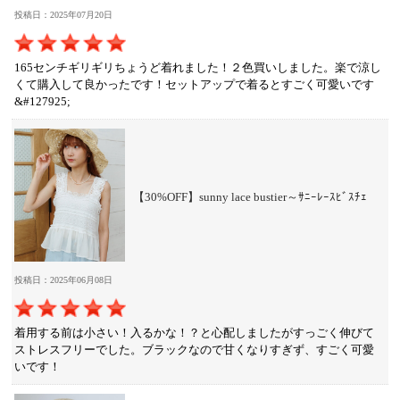
投稿日：2025年07月20日
165センチギリギリちょうど着れました！２色買いしました。楽で涼し
くて購入して良かったです！セットアップで着るとすごく可愛いです
&#127925;
【30%OFF】sunny lace bustier～ｻﾆｰﾚｰｽﾋﾞｽﾁｪ
投稿日：2025年06月08日
着用する前は小さい！入るかな！？と心配しましたがすっごく伸びて
ストレスフリーでした。ブラックなので甘くなりすぎず、すごく可愛
いです！