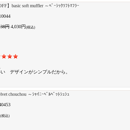
F】basic soft muffler ～ﾍﾞｰｼｯｸｿﾌﾄﾏﾌﾗｰ
10044
038円
4,030円
(税込)
入
いい デザインがシンプルだから。
velvet chouchou ～ｼｬｲﾆｰﾍﾞﾙﾍﾞｯﾄｼｭｼｭ
40453
円
(税込)