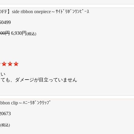
F】side ribbon onepiece～ｻｲﾄﾞﾘﾎﾞﾝﾜﾝﾋﾟｰｽ
50499
900円
6,930円
(税込)
良い
しても、ダメージが目立っていません
ribbon clip～ﾊﾆｰﾘﾎﾞﾝｸﾘｯﾌﾟ
20673
円
(税込)