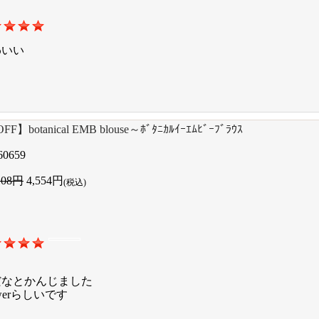
わいい
F】botanical EMB blouse～ﾎﾞﾀﾆｶﾙｲｰｴﾑﾋﾞｰﾌﾞﾗｳｽ
60659
108円
4,554円
(税込)
だなとかんじました
werらしいです