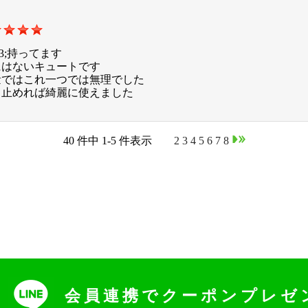
53;持ってます
にはないキュートです
量ではこれ一つでは無理でした
、止めれば綺麗に使えました
40 件中 1-5 件表示
1
2
3
4
5
6
7
8
会員連携でクーポンプレゼ