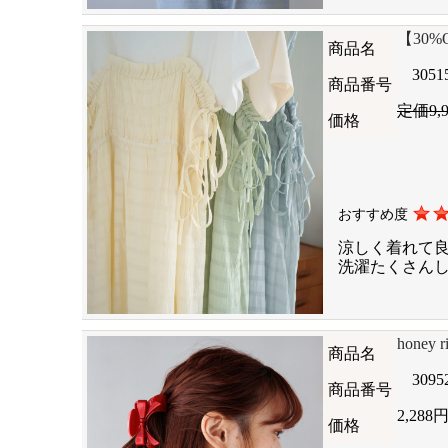
【30%OF
商品名
3051
商品番号
定価9,
価格
おすすめ度
涼しく着れて
洗濯たくさん
honey 
商品名
3095
商品番号
2,288
価格