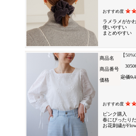
おすすめ度
ラメラメがか
使いやすい
まとめやすい
【50%OF
商品名
3050
商品番号
定価9,
価格
おすすめ度
ピンク購入
春にぴったり
お花刺繍がFlo