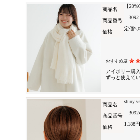
【20%OF
商品名
3092
商品番号
定価5,
価格
おすすめ度
アイボリー購
ずっと使えて
shiny 
商品名
3092
商品番号
1,188
価格