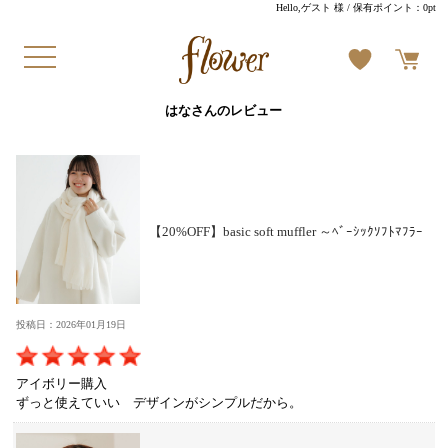
Hello,ゲスト 様
/ 保有ポイント：
0pt
はなさんのレビュー
【20%OFF】basic soft muffler ～ﾍﾞｰｼｯｸｿﾌﾄﾏﾌﾗｰ
投稿日：2026年01月19日
アイボリー購入
ずっと使えていい デザインがシンプルだから。