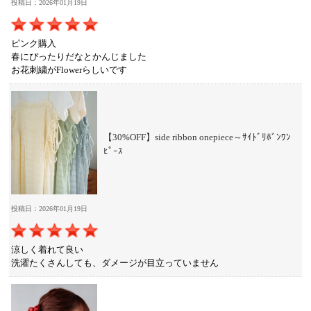
投稿日：2026年01月19日
ピンク購入
春にぴったりだなとかんじました
お花刺繍がFlowerらしいです
【30%OFF】side ribbon onepiece～ｻｲﾄﾞﾘﾎﾞﾝﾜﾝ
ﾋﾟｰｽ
投稿日：2026年01月19日
涼しく着れて良い
洗濯たくさんしても、ダメージが目立っていません