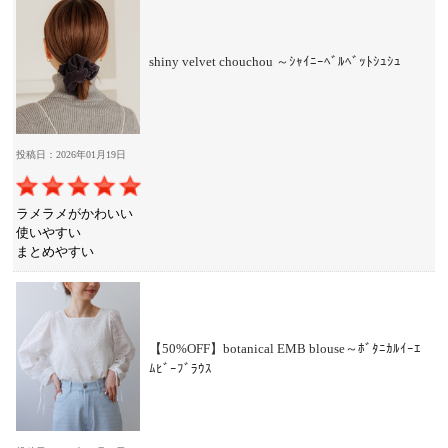
shiny velvet chouchou ～ｼｬｲﾆｰﾍﾞﾙﾍﾞｯﾄｼｭｼｭ
投稿日：2026年01月19日
ラメラメがかわいい
使いやすい
まとめやすい
【50%OFF】botanical EMB blouse～ﾎﾞﾀﾆｶﾙｲｰｴ
ﾑﾋﾞｰﾌﾞﾗｳｽ