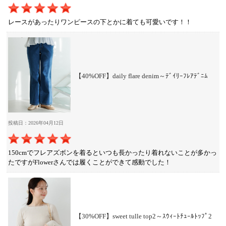
レースがあったりワンピースの下とかに着ても可愛いです！！
【40%OFF】daily flare denim～ﾃﾞｲﾘｰﾌﾚｱﾃﾞﾆﾑ
投稿日：2026年04月12日
150cmでフレアズボンを着るといつも長かったり着れないことが多かっ
たですがFlowerさんでは履くことができて感動でした！
【30%OFF】sweet tulle top2～ｽｳｨｰﾄﾁｭｰﾙﾄｯﾌﾟ2