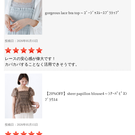
gorgeous lace bra top～ｺﾞｰｼﾞｬｽﾚｰｽﾌﾞﾗﾄｯﾌﾟ
投稿日：2026年05月15日
レースの安心感が偉大です！
カパカパすることなく活用できそうです。
【20%OFF】sheer papillon blouse4～ｼｱｰﾊﾟﾋﾟﾖﾝ
ﾌﾞﾗｳｽ4
投稿日：2026年05月15日