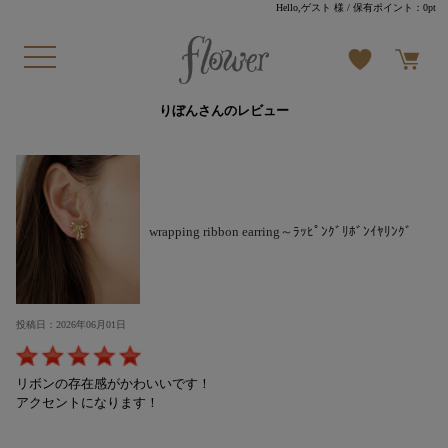
Hello,ゲスト 様
/ 保有ポイント：
0pt
りぼんさんのレビュー
wrapping ribbon earring～ﾗｯﾋﾟﾝｸﾞﾘﾎﾞﾝｲﾔﾘﾝｸﾞ
投稿日：2026年06月01日
リボンの存在感がかわいいです！
アクセントになります！