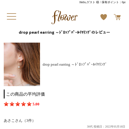
Hello,ゲスト 様
/ 保有ポイント：
0pt
drop pearl earring ～ﾄﾞﾛｯﾌﾟﾊﾟｰﾙｲﾔﾘﾝｸﾞのレビュー
drop pearl earring ～ﾄﾞﾛｯﾌﾟﾊﾟｰﾙｲﾔﾘﾝｸﾞ
この商品の平均評価
5.00
あさこさん（3件）
30代 投稿日：2022年05月18日