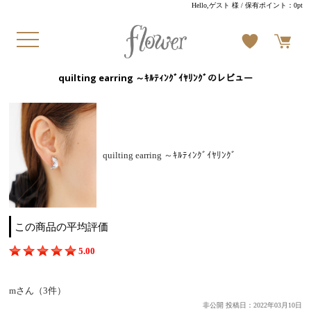
Hello,ゲスト 様
/ 保有ポイント：
0pt
quilting earring ～ｷﾙﾃｨﾝｸﾞｲﾔﾘﾝｸﾞのレビュー
quilting earring ～ｷﾙﾃｨﾝｸﾞｲﾔﾘﾝｸﾞ
この商品の平均評価
5.00
mさん（3件）
非公開 投稿日：2022年03月10日