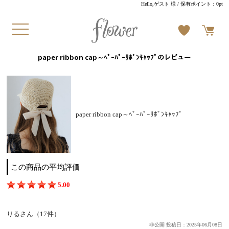
Hello,ゲスト 様
/ 保有ポイント：
0pt
paper ribbon cap～ﾍﾟｰﾊﾟｰﾘﾎﾞﾝｷｬｯﾌﾟのレビュー
paper ribbon cap～ﾍﾟｰﾊﾟｰﾘﾎﾞﾝｷｬｯﾌﾟ
この商品の平均評価
5.00
りるさん（17件）
非公開 投稿日：2025年06月08日