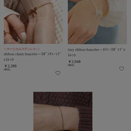
＼サージカルステンレス♪／
tiny ribbon bracelet～ﾀｲﾆｰﾘﾎﾞﾝﾌﾞﾚ
ribbon chain bracelet～ﾘﾎﾞﾝﾁｪｰﾝﾌﾞ
ｽﾚｯﾄ
ﾚｽﾚｯﾄ
￥2,948
￥2,288
(税込)
(税込)