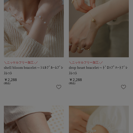
＼ニッケルフリー加工♪／
＼ニッケルフリー加工♪／
shell bloom bracelet～ｼｪﾙﾌﾞﾙｰﾑﾌﾞﾚ
drop heart bracelet～ﾄﾞﾛｯﾌﾟﾊｰﾄﾌﾞﾚ
ｽﾚｯﾄ
ｽﾚｯﾄ
￥2,288
￥2,288
(税込)
(税込)