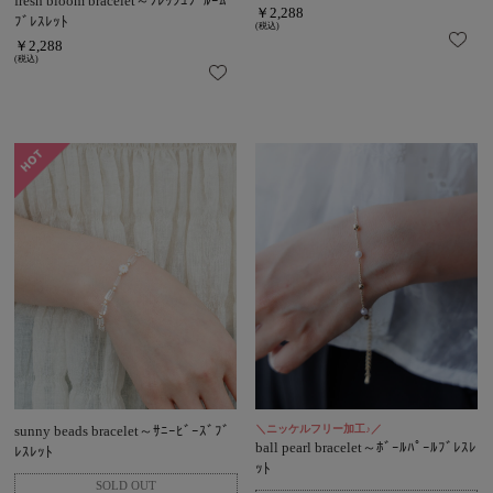
fresh bloom bracelet～ﾌﾚｯｼｭﾌﾞﾙｰﾑ
￥2,288
ﾌﾞﾚｽﾚｯﾄ
(税込)
￥2,288
(税込)
sunny beads bracelet～ｻﾆｰﾋﾞｰｽﾞﾌﾞ
＼ニッケルフリー加工♪／
ball pearl bracelet～ﾎﾞｰﾙﾊﾟｰﾙﾌﾞﾚｽﾚ
ﾚｽﾚｯﾄ
ｯﾄ