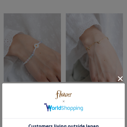
daisy beads bracelet～ﾃﾞｲｼﾞｰﾋﾞｰｽﾞ
＼ニッケルフリー加工♪／
tiny papillon bracelet～ﾀｲﾆｰﾊﾟﾋﾟﾖﾝ
ﾌﾞﾚｽﾚｯﾄ
ﾌﾞﾚｽﾚｯﾄ
￥1,848
(税込)
￥2,068
(税込)