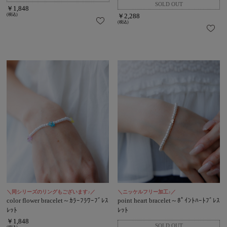
￥1,848
(税込)
￥2,288
(税込)
＼同シリーズのリングもございます♪／
＼ニッケルフリー加工♪／
color flower bracelet～ｶﾗｰﾌﾗﾜｰﾌﾞﾚｽ
point heart bracelet～ﾎﾟｲﾝﾄﾊｰﾄﾌﾞﾚｽ
ﾚｯﾄ
ﾚｯﾄ
￥1,848