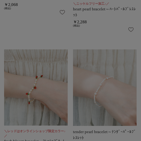
＼ニッケルフリー加工♪／
￥2,068
heart pearl bracelet～ﾊｰﾄﾊﾟｰﾙﾌﾞﾚｽﾚ
(税込)
ｯﾄ
￥2,288
(税込)
＼レッドはオンラインショップ限定カラー♪
tender pearl bracelet～ﾃﾝﾀﾞｰﾊﾟｰﾙﾌﾞ
／
ﾚｽﾚｯﾄ