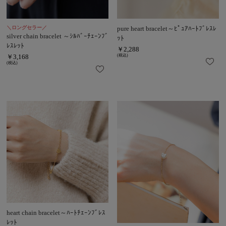
＼ロングセラー／
pure heart bracelet～ﾋﾟｭｱﾊｰﾄﾌﾞﾚｽﾚ
silver chain bracelet ～ｼﾙﾊﾞｰﾁｪｰﾝﾌﾞ
ｯﾄ
ﾚｽﾚｯﾄ
￥2,288
￥3,168
(税込)
(税込)
heart chain bracelet～ﾊｰﾄﾁｪｰﾝﾌﾞﾚｽ
ﾚｯﾄ