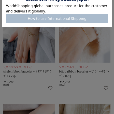
＼ニッケルフリー加工♪／
＼ニッケルフリー加工♪／
triple ribbon bracelet～ﾄﾘﾌﾟﾙﾘﾎﾞﾝ
bijou ribbon bracelet～ﾋﾞｼﾞｭｰﾘﾎﾞﾝ
ﾌﾞﾚｽﾚｯﾄ
ﾌﾞﾚｽﾚｯﾄ
￥2,288
￥2,288
(税込)
(税込)