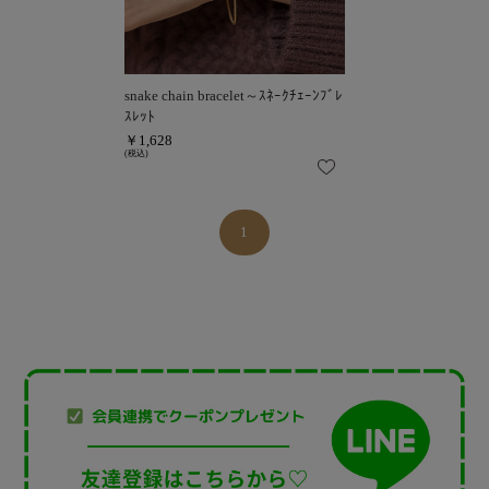
snake chain bracelet～ｽﾈｰｸﾁｪｰﾝﾌﾞﾚ
ｽﾚｯﾄ
￥1,628
(税込)
1