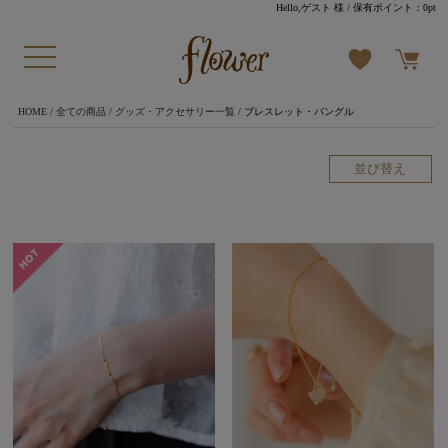
Hello,ゲスト 様
/ 保有ポイント：
0pt
HOME
/
全ての商品
/
グッズ・アクセサリー一覧
/ ブレスレット・バングル
並び替え