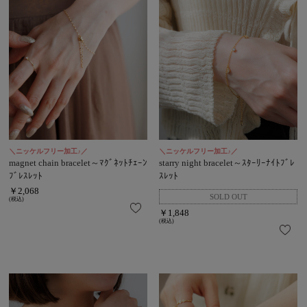
＼ニッケルフリー加工♪／
＼ニッケルフリー加工♪／
magnet chain bracelet～ﾏｸﾞﾈｯﾄﾁｪｰﾝ
starry night bracelet～ｽﾀｰﾘｰﾅｲﾄﾌﾞﾚ
ﾌﾞﾚｽﾚｯﾄ
ｽﾚｯﾄ
￥2,068
(税込)
￥1,848
(税込)