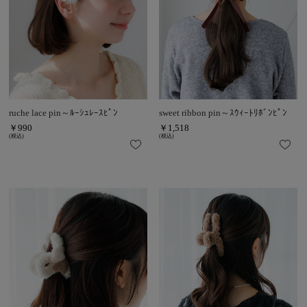
ruche lace pin～ﾙｰｼｭﾚｰｽﾋﾟﾝ
sweet ribbon pin～ｽｳｨｰﾄﾘﾎﾞﾝﾋﾟﾝ
￥990
￥1,518
(税込)
(税込)