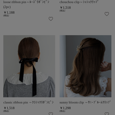
loose ribbon pin～ﾙｰｽﾞﾘﾎﾞﾝﾋﾟﾝ
chouchou clip～ｼｭｼｭｸﾘｯﾌﾟ
(2pc)
￥1,518
(税込)
￥1,188
(税込)
classic ribbon pin ～ｸﾗｼｯｸﾘﾎﾞﾝﾋﾟﾝ
sunny bloom clip ～ｻﾆｰﾌﾞﾙｰﾑｸﾘｯﾌﾟ
￥1,518
￥1,298
(税込)
(税込)