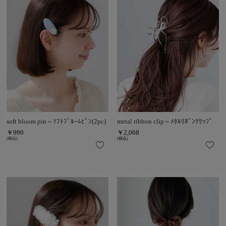
soft bloom pin～ｿﾌﾄﾌﾞﾙｰﾑﾋﾟﾝ(2pc)
metal ribbon clip～ﾒﾀﾙﾘﾎﾞﾝｸﾘｯﾌﾟ
￥990
￥2,068
(税込)
(税込)