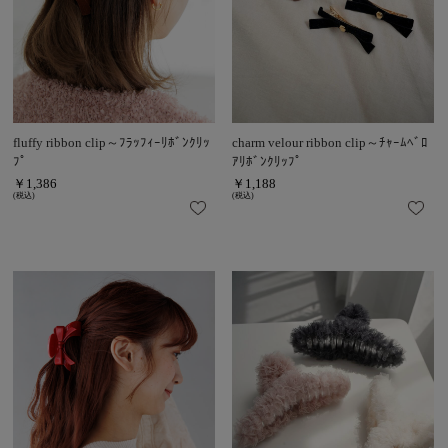
fluffy ribbon clip～ﾌﾗｯﾌｨｰﾘﾎﾞﾝｸﾘｯ
charm velour ribbon clip～ﾁｬｰﾑﾍﾞﾛ
ﾌﾟ
ｱﾘﾎﾞﾝｸﾘｯﾌﾟ
￥1,386
￥1,188
(税込)
(税込)