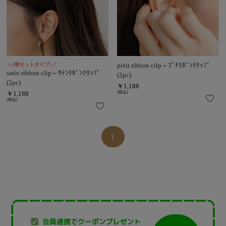
＼2個セットタイプ♪／
petit ribbon clip～ﾌﾟﾁﾘﾎﾞﾝｸﾘｯﾌﾟ
satin ribbon clip～ｻﾃﾝﾘﾎﾞﾝｸﾘｯﾌﾟ
(2pc)
(2pc)
￥1,188
￥1,188
(税込)
(税込)
1