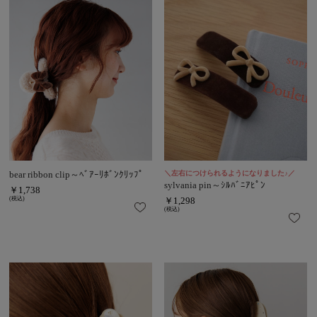
bear ribbon clip～ﾍﾞｱｰﾘﾎﾞﾝｸﾘｯﾌﾟ
＼左右につけられるようになりました♪／
sylvania pin～ｼﾙﾊﾞﾆｱﾋﾟﾝ
￥1,738
(税込)
￥1,298
(税込)