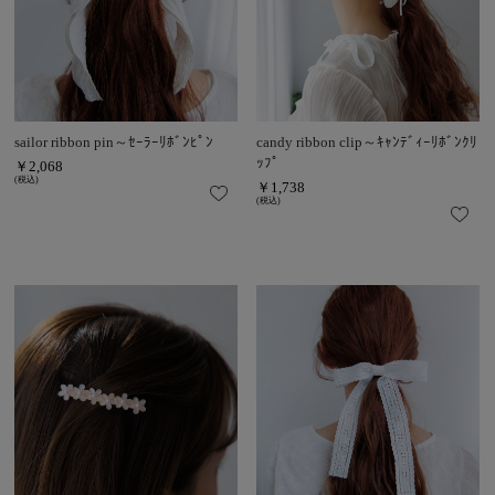
sailor ribbon pin～ｾｰﾗｰﾘﾎﾞﾝﾋﾟﾝ
candy ribbon clip～ｷｬﾝﾃﾞｨｰﾘﾎﾞﾝｸﾘ
ｯﾌﾟ
￥2,068
(税込)
￥1,738
(税込)