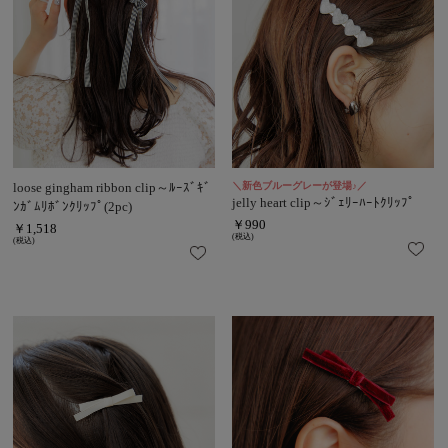
loose gingham ribbon clip～ﾙｰｽﾞｷﾞ
＼新色ブルーグレーが登場♪／
jelly heart clip～ｼﾞｪﾘｰﾊｰﾄｸﾘｯﾌﾟ
ﾝｶﾞﾑﾘﾎﾞﾝｸﾘｯﾌﾟ(2pc)
￥990
￥1,518
(税込)
(税込)