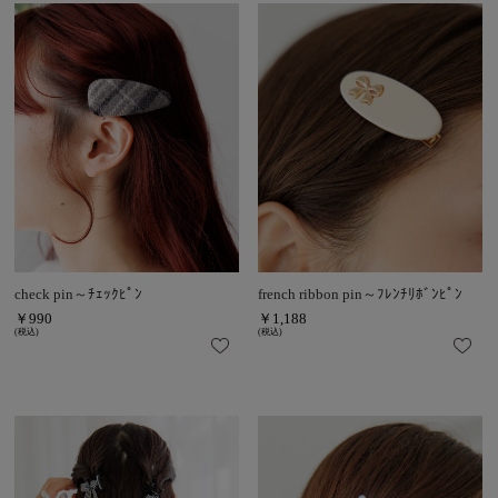
check pin～ﾁｪｯｸﾋﾟﾝ
french ribbon pin～ﾌﾚﾝﾁﾘﾎﾞﾝﾋﾟﾝ
￥990
￥1,188
(税込)
(税込)