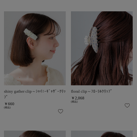
shiny gather clip～ｼｬｲﾆｰｷﾞｬｻﾞｰｸﾘｯ
floral clip～ﾌﾛｰﾗﾙｸﾘｯﾌﾟ
ﾌﾟ
￥2,068
(税込)
￥660
(税込)