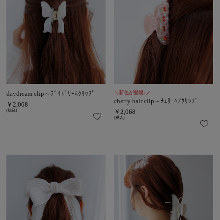
daydream clip～ﾃﾞｲﾄﾞﾘｰﾑｸﾘｯﾌﾟ
＼新色が登場♪／
cherry hair clip～ﾁｪﾘｰﾍｱｸﾘｯﾌﾟ
￥2,068
(税込)
￥2,068
(税込)