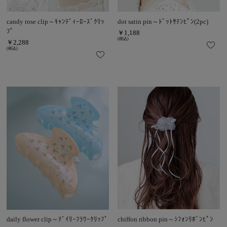
candy rose clip～ｷｬﾝﾃﾞｨｰﾛｰｽﾞｸﾘｯ
dot satin pin～ﾄﾞｯﾄｻﾃﾝﾋﾟﾝ(2pc)
ﾌﾟ
￥1,188
(税込)
￥2,288
(税込)
daily flower clip～ﾃﾞｲﾘｰﾌﾗﾜｰｸﾘｯﾌﾟ
chiffon ribbon pin～ｼﾌｫﾝﾘﾎﾞﾝﾋﾟﾝ