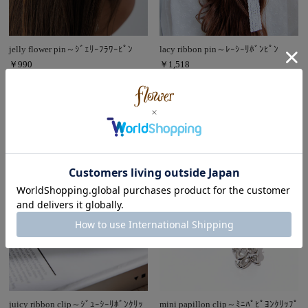
jelly flower pin～ｼﾞｪﾘｰﾌﾗﾜｰﾋﾟﾝ
lacy ribbon pin～ﾚｰｼｰﾘﾎﾞﾝﾋﾟﾝ
￥990
￥1,518
(税込)
(税込)
juicy ribbon clip～ｼﾞｭｰｼｰﾘﾎﾞﾝｸﾘｯ
mini papillon clip～ﾐﾆﾊﾟﾋﾟﾖﾝｸﾘｯﾌﾟ