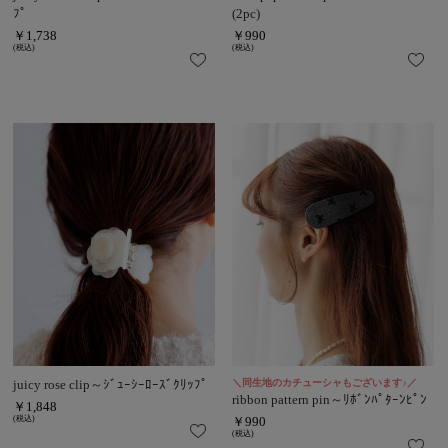
ﾌﾟ
(2pc)
￥1,738
￥990
(税込)
(税込)
juicy rose clip～ｼﾞｭｰｼｰﾛｰｽﾞｸﾘｯﾌﾟ
＼同生地のカチューシャもございます♪／
ribbon pattern pin～ﾘﾎﾞﾝﾊﾟﾀｰﾝﾋﾟﾝ
￥1,848
(税込)
￥990
(税込)