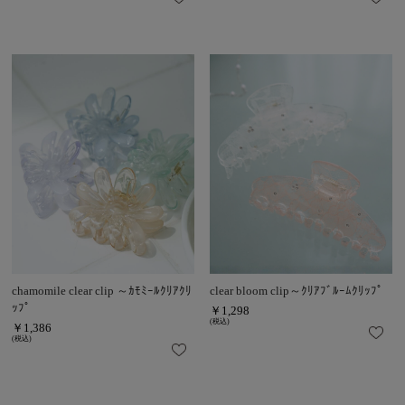
chamomile clear clip ～ｶﾓﾐｰﾙｸﾘｱｸﾘ
clear bloom clip～ｸﾘｱﾌﾞﾙｰﾑｸﾘｯﾌﾟ
ｯﾌﾟ
￥1,298
(税込)
￥1,386
(税込)