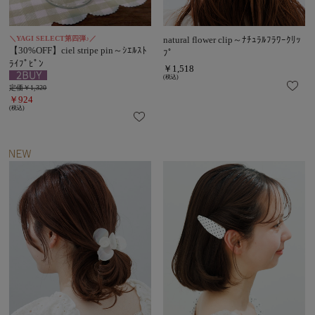
＼YAGI SELECT第四弾♪／
natural flower clip～ﾅﾁｭﾗﾙﾌﾗﾜｰｸﾘｯ
【30%OFF】ciel stripe pin～ｼｴﾙｽﾄ
ﾌﾟ
ﾗｲﾌﾟﾋﾟﾝ
￥1,518
(税込)
定価￥1,320
￥924
(税込)