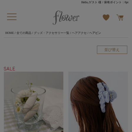
Hello,ゲスト 様
/ 保有ポイント：
0pt
HOME
/
全ての商品
/
グッズ・アクセサリー一覧
/
ヘアアクセ
/ ヘアピン
並び替え