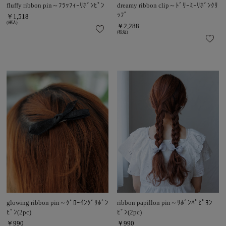
fluffy ribbon pin～ﾌﾗｯﾌｨｰﾘﾎﾞﾝﾋﾟﾝ
dreamy ribbon clip～ﾄﾞﾘｰﾐｰﾘﾎﾞﾝｸﾘ
ｯﾌﾟ
￥1,518
(税込)
￥2,288
(税込)
glowing ribbon pin～ｸﾞﾛｰｲﾝｸﾞﾘﾎﾞﾝ
ribbon papillon pin～ﾘﾎﾞﾝﾊﾟﾋﾟﾖﾝ
ﾋﾟﾝ(2pc)
ﾋﾟﾝ(2pc)
￥990
￥990