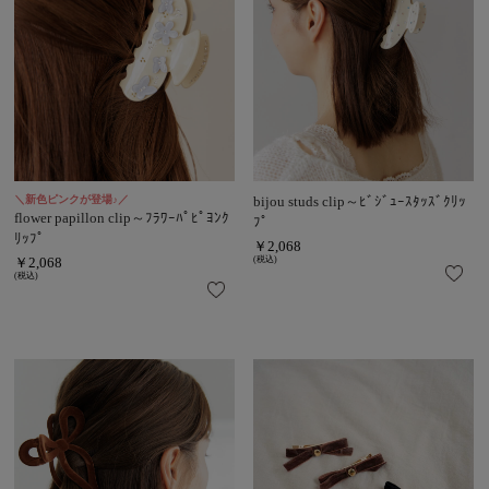
＼新色ピンクが登場♪／
bijou studs clip～ﾋﾞｼﾞｭｰｽﾀｯｽﾞｸﾘｯ
flower papillon clip～ﾌﾗﾜｰﾊﾟﾋﾟﾖﾝｸ
ﾌﾟ
ﾘｯﾌﾟ
￥2,068
￥2,068
(税込)
(税込)