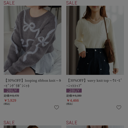
【30%OFF】looping ribbon knit～ﾙ
【30%OFF】wavy knit top～ｳｪｰﾋﾞ
ｰﾋﾟﾝｸﾞﾘﾎﾞﾝﾆｯﾄ
ｰﾆｯﾄﾄｯﾌﾟ
定価￥8,470
定価￥6,380
￥5,929
￥4,466
(税込)
(税込)