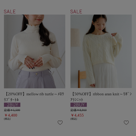
【20%OFF】mellow rib turtle～ﾒﾛｳ
【50%OFF】ribbon aran knit～ﾘﾎﾞﾝ
ﾘﾌﾞﾀｰﾄﾙ
ｱﾗﾝﾆｯﾄ
定価￥5,500
定価￥8,910
￥4,400
￥4,455
(税込)
(税込)