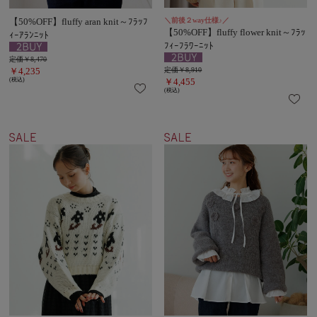
【50%OFF】fluffy aran knit～ﾌﾗｯﾌ
＼前後２way仕様♪／
【50%OFF】fluffy flower knit～ﾌﾗｯ
ｨｰｱﾗﾝﾆｯﾄ
ﾌｨｰﾌﾗﾜｰﾆｯﾄ
定価￥8,470
￥4,235
定価￥8,910
(税込)
￥4,455
(税込)