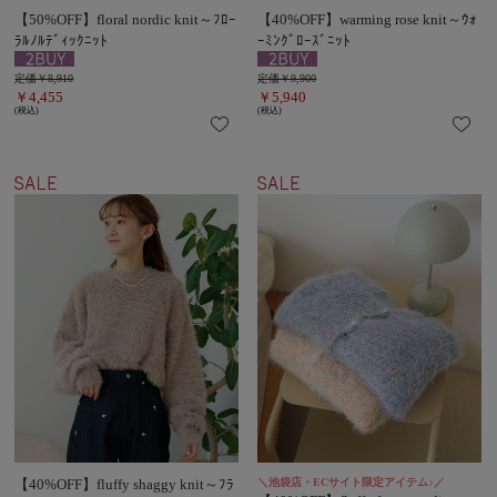
【50%OFF】floral nordic knit～ﾌﾛｰ
【40%OFF】warming rose knit～ｳｫ
ﾗﾙﾉﾙﾃﾞｨｯｸﾆｯﾄ
ｰﾐﾝｸﾞﾛｰｽﾞﾆｯﾄ
定価￥8,910
定価￥9,900
￥4,455
￥5,940
(税込)
(税込)
【40%OFF】fluffy shaggy knit～ﾌﾗ
＼池袋店・ECサイト限定アイテム♪／