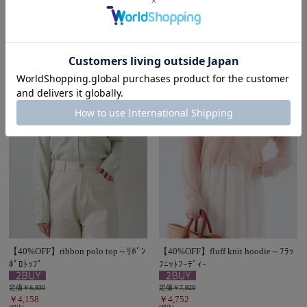
定価￥7,920
￥4,752
￥6,336
(税込)
(税込)
【40%OFF】ribbon polo top～ﾘﾎﾞﾝ
【40%OFF】fluff knit hoodie～ﾌﾗｯ
ﾎﾟﾛﾄｯﾌﾟ
ﾌﾆｯﾄﾌｰﾃﾞｨｰ
定価￥6,930
定価￥7,920
￥4,158
￥4,752