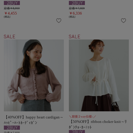
定価￥8,910
定価￥7,920
￥4,455
￥6,336
(税込)
(税込)
【40%OFF】happy heart cardigan～
＼前後２way仕様♪／
【50%OFF】ribbon choker knit～ﾘ
ﾊｯﾋﾟｰﾊｰﾄｶｰﾃﾞｨｶﾞﾝ
ﾎﾞﾝﾁｮｰｶｰﾆｯﾄ
定価￥7,920