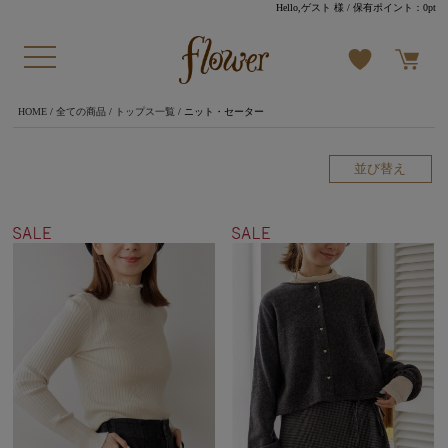
Hello,ゲスト 様
/ 保有ポイント：
0pt
HOME
/
全ての商品
/
トップス一覧
/ ニット・セーター
並び替え