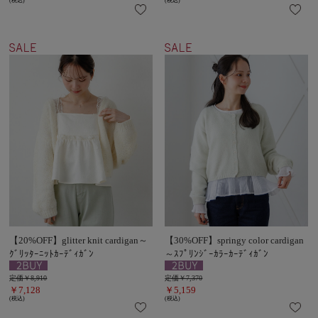
(税込)
(税込)
【20%OFF】glitter knit cardigan～
【30%OFF】springy color cardigan
ｸﾞﾘｯﾀｰﾆｯﾄｶｰﾃﾞｨｶﾞﾝ
～ｽﾌﾟﾘﾝｼﾞｰｶﾗｰｶｰﾃﾞｨｶﾞﾝ
定価￥8,910
定価￥7,370
￥7,128
￥5,159
(税込)
(税込)