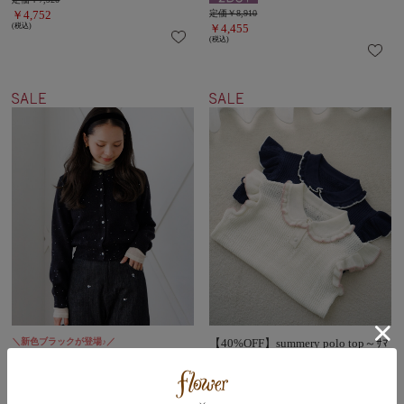
￥4,752
定価￥8,910
(税込)
￥4,455
(税込)
＼新色ブラックが登場♪／
【40%OFF】summery polo top～ｻﾏ
【20%OFF】holiday spangle knit～
ﾘｰﾎﾟﾛﾄｯﾌﾟ
ﾎﾘﾃﾞｰｽﾊﾟﾝｸﾞﾙﾆｯﾄ
定価￥7,920