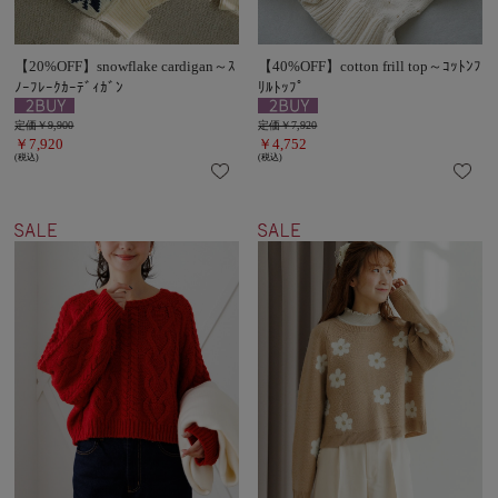
【20%OFF】snowflake cardigan～ｽ
【40%OFF】cotton frill top～ｺｯﾄﾝﾌ
ﾉｰﾌﾚｰｸｶｰﾃﾞｨｶﾞﾝ
ﾘﾙﾄｯﾌﾟ
定価￥9,900
定価￥7,920
￥7,920
￥4,752
(税込)
(税込)