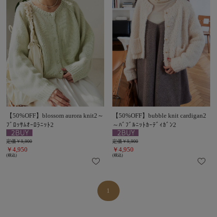
【50%OFF】blossom aurora knit2～
【50%OFF】bubble knit cardigan2
ﾌﾞﾛｯｻﾑｵｰﾛﾗﾆｯﾄ2
～ﾊﾞﾌﾞﾙﾆｯﾄｶｰﾃﾞｨｶﾞﾝ2
定価￥9,900
定価￥9,900
￥4,950
￥4,950
(税込)
(税込)
1