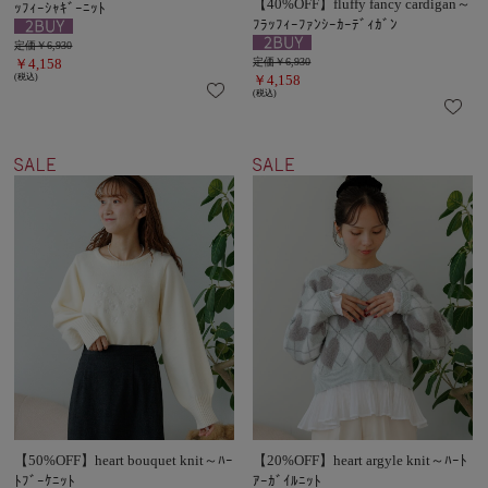
【40%OFF】fluffy fancy cardigan～
ｯﾌｨｰｼｬｷﾞｰﾆｯﾄ
ﾌﾗｯﾌｨｰﾌｧﾝｼｰｶｰﾃﾞｨｶﾞﾝ
定価￥6,930
￥4,158
定価￥6,930
(税込)
￥4,158
(税込)
【50%OFF】heart bouquet knit～ﾊｰ
【20%OFF】heart argyle knit～ﾊｰﾄ
ﾄﾌﾞｰｹﾆｯﾄ
ｱｰｶﾞｲﾙﾆｯﾄ