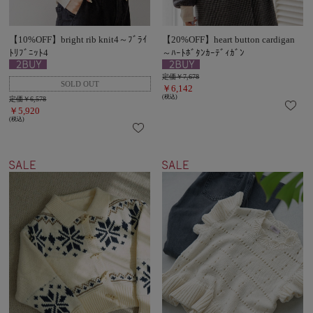
【10%OFF】bright rib knit4～ﾌﾞﾗｲ
【20%OFF】heart button cardigan
ﾄﾘﾌﾞﾆｯﾄ4
～ﾊｰﾄﾎﾞﾀﾝｶｰﾃﾞｨｶﾞﾝ
定価￥7,678
￥6,142
(税込)
定価￥6,578
￥5,920
(税込)