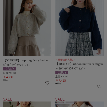
【50%OFF】popping fancy knit～
＼待望の再入荷♪／
【10%OFF】ribbon button cardigan
ﾎﾟｯﾋﾟﾝｸﾞﾌｧﾝｼｰﾆｯﾄ
～ﾘﾎﾞﾝﾎﾞﾀﾝｶｰﾃﾞｨｶﾞﾝ
定価￥9,460
￥4,730
定価￥8,250
(税込)
￥7,425
(税込)