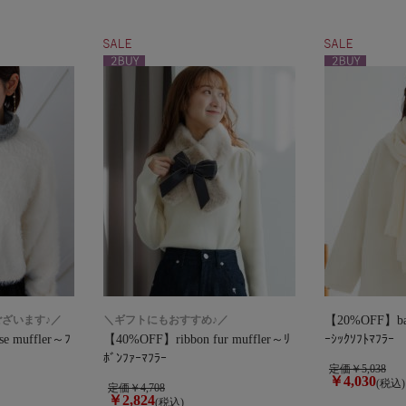
ざいます♪／
＼ギフトにもおすすめ♪／
【20%OFF】basi
e muffler～ﾌ
【40%OFF】ribbon fur muffler～ﾘ
ｰｼｯｸｿﾌﾄﾏﾌﾗｰ
ﾎﾞﾝﾌｧｰﾏﾌﾗｰ
定価￥5,038
￥4,030
(税込)
定価￥4,708
￥2,824
(税込)