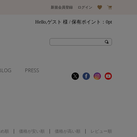
新規会員登録
ログイン
Hello,ゲスト 様
/ 保有ポイント：
0pt
BLOG
PRESS
すめ順
価格が安い順
価格が高い順
レビュー順