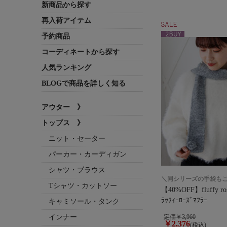
新商品から探す
再入荷アイテム
予約商品
コーディネートから探す
人気ランキング
BLOGで商品を詳しく知る
アウター 》
トップス 》
ニット・セーター
パーカー・カーディガン
シャツ・ブラウス
＼同シリーズの手袋もご
Tシャツ・カットソー
【40%OFF】fluffy ros
ﾗｯﾌｨｰﾛｰｽﾞﾏﾌﾗｰ
キャミソール・タンク
インナー
定価￥3,960
￥2,376
(税込)