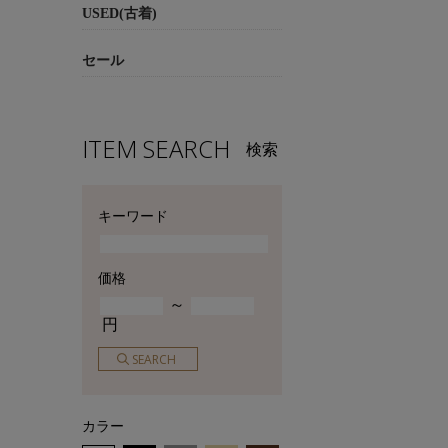
USED(古着)
セール
ITEM SEARCH
検索
キーワード
価格
～
円
カラー