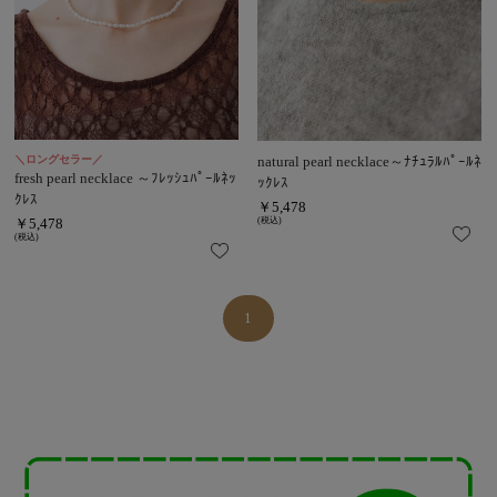
＼ロングセラー／
natural pearl necklace～ﾅﾁｭﾗﾙﾊﾟｰﾙﾈ
fresh pearl necklace ～ﾌﾚｯｼｭﾊﾟｰﾙﾈｯ
ｯｸﾚｽ
ｸﾚｽ
￥5,478
￥5,478
(税込)
(税込)
1