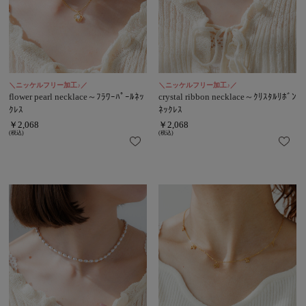
＼ニッケルフリー加工♪／
＼ニッケルフリー加工♪／
flower pearl necklace～ﾌﾗﾜｰﾊﾟｰﾙﾈｯ
crystal ribbon necklace～ｸﾘｽﾀﾙﾘﾎﾞﾝ
ｸﾚｽ
ﾈｯｸﾚｽ
￥2,068
￥2,068
(税込)
(税込)