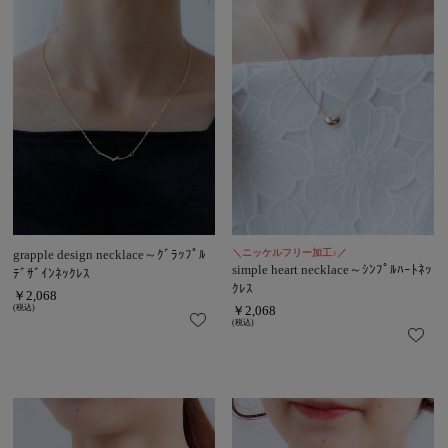
grapple design necklace～ｸﾞﾗｯﾌﾟﾙ
＼ニッケルフリー加工♪／
simple heart necklace～ｼﾝﾌﾟﾙﾊｰﾄﾈｯ
ﾃﾞｻﾞｲﾝﾈｯｸﾚｽ
ｸﾚｽ
￥2,068
(税込)
￥2,068
(税込)