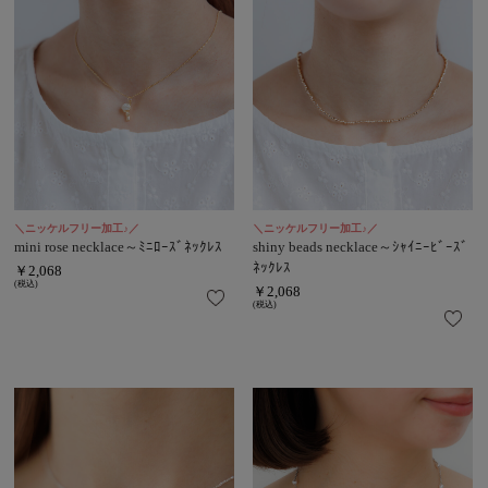
＼ニッケルフリー加工♪／
＼ニッケルフリー加工♪／
mini rose necklace～ﾐﾆﾛｰｽﾞﾈｯｸﾚｽ
shiny beads necklace～ｼｬｲﾆｰﾋﾞｰｽﾞ
ﾈｯｸﾚｽ
￥2,068
(税込)
￥2,068
(税込)