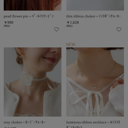
pearl flower pin～ﾊﾟｰﾙﾌﾗﾜｰﾋﾟﾝ
thin ribbon choker～ｼﾝﾘﾎﾞﾝﾁｮｰｶｰ
￥990
￥1,628
(税込)
(税込)
rosy choker～ﾛｰｼﾞｰﾁｮｰｶｰ
luminous ribbon necklace～ﾙﾐﾅｽﾘ
ﾎﾞﾝﾈｯｸﾚｽ