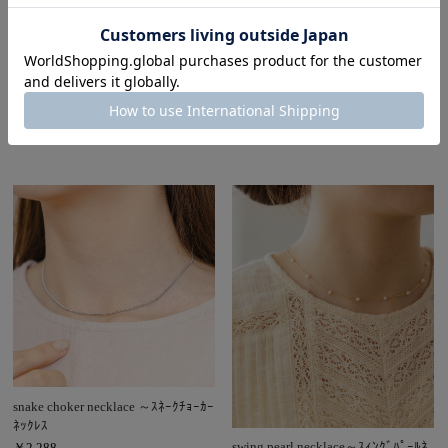
flower beads necklace～ﾌﾗﾜｰﾋﾞｰｽﾞﾈ
＼ニッケルフリー加工♪／
ribbon charm necklace～ﾘﾎﾞﾝﾁｬｰﾑﾈ
ｯｸﾚｽ
ｯｸﾚｽ
￥2,288
(税込)
￥2,288
(税込)
snake choker necklace ～ｽﾈｰｸﾁｮｰｶｰ
ﾈｯｸﾚｽ
swing pearl necklace～ｽｨﾝｸﾞﾊﾟｰﾙﾈ
￥2,288