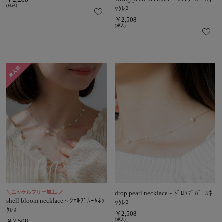
(税込)
ｯｸﾚｽ
￥2,508
(税込)
＼ニッケルフリー加工♪／
drop pearl necklace～ﾄﾞﾛｯﾌﾟﾊﾟｰﾙﾈ
shell bloom necklace～ｼｪﾙﾌﾞﾙｰﾑﾈｯ
ｯｸﾚｽ
ｸﾚｽ
￥2,508
￥2,508
(税込)