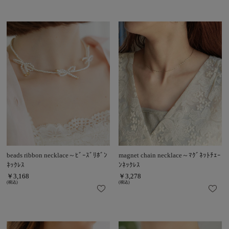
beads ribbon necklace～ﾋﾞｰｽﾞﾘﾎﾞﾝ
magnet chain necklace～ﾏｸﾞﾈｯﾄﾁｪｰ
ﾈｯｸﾚｽ
ﾝﾈｯｸﾚｽ
￥3,168
￥3,278
(税込)
(税込)