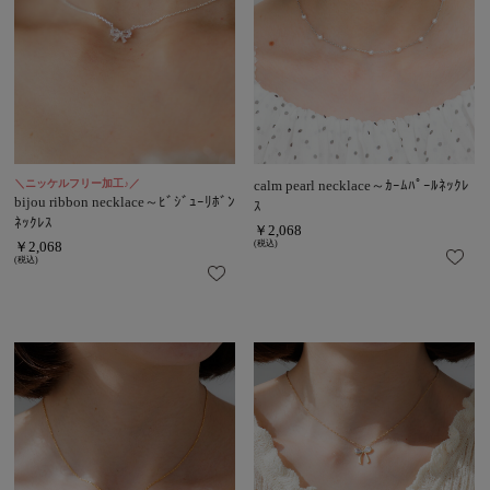
＼ニッケルフリー加工♪／
calm pearl necklace～ｶｰﾑﾊﾟｰﾙﾈｯｸﾚ
bijou ribbon necklace～ﾋﾞｼﾞｭｰﾘﾎﾞﾝ
ｽ
ﾈｯｸﾚｽ
￥2,068
￥2,068
(税込)
(税込)