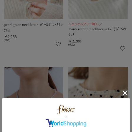
pearl grace necklace～ﾊﾟｰﾙｸﾞﾚｰｽﾈｯ
＼ニッケルフリー加工♪／
many ribbon necklace～ﾒﾆｰﾘﾎﾞﾝﾈｯ
ｸﾚｽ
ｸﾚｽ
￥2,288
(税込)
￥2,288
(税込)