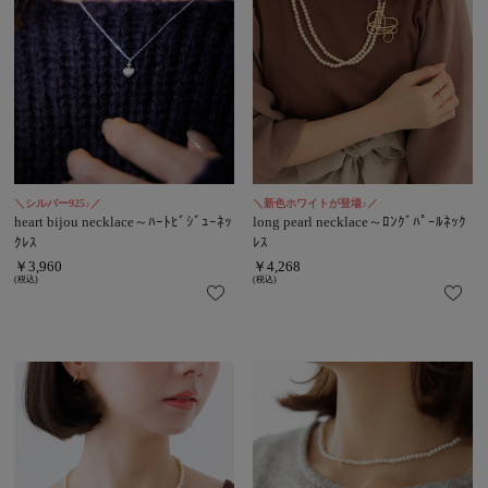
＼シルバー925♪／
＼新色ホワイトが登場♪／
heart bijou necklace～ﾊｰﾄﾋﾞｼﾞｭｰﾈｯ
long pearl necklace～ﾛﾝｸﾞﾊﾟｰﾙﾈｯｸ
ｸﾚｽ
ﾚｽ
￥3,960
￥4,268
(税込)
(税込)