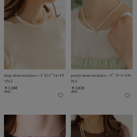
drop short necklace～ﾄﾞﾛｯﾌﾟｼｮｰﾄﾈ
pearly heart necklace～ﾊﾟｰﾘｰﾊｰﾄﾈｯ
ｯｸﾚｽ
ｸﾚｽ
￥3,388
￥3,828
(税込)
(税込)