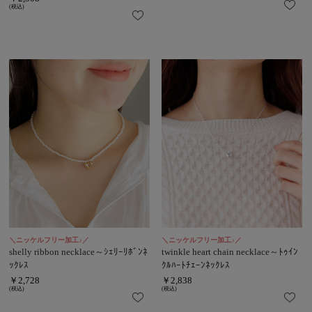
(税込)
＼ニッケルフリー加工♪／
＼ニッケルフリー加工♪／
shelly ribbon necklace～ｼｪﾘｰﾘﾎﾞﾝﾈ
twinkle heart chain necklace～ﾄｩｲﾝ
ｯｸﾚｽ
ｸﾙﾊｰﾄﾁｪｰﾝﾈｯｸﾚｽ
￥2,728
￥2,838
(税込)
(税込)