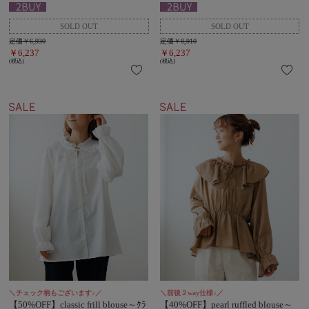
定価￥6,930
定価￥8,910
￥6,237
￥6,237
(税込)
(税込)
＼チェック柄もございます♪／
＼前後２way仕様♪／
【50%OFF】classic frill blouse～ｸﾗ
【40%OFF】pearl ruffled blouse～