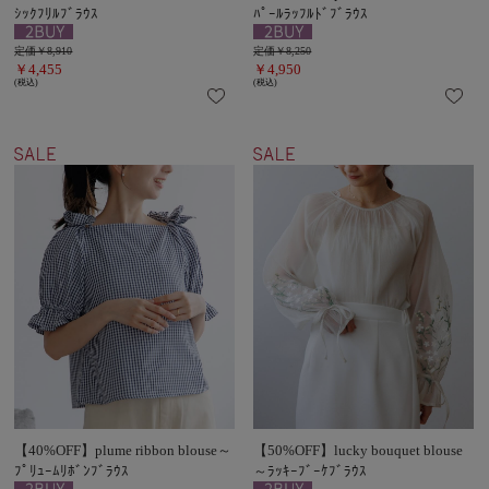
ｼｯｸﾌﾘﾙﾌﾞﾗｳｽ
ﾊﾟｰﾙﾗｯﾌﾙﾄﾞﾌﾞﾗｳｽ
定価￥8,910
定価￥8,250
￥4,455
￥4,950
(税込)
(税込)
【40%OFF】plume ribbon blouse～
【50%OFF】lucky bouquet blouse
ﾌﾟﾘｭｰﾑﾘﾎﾞﾝﾌﾞﾗｳｽ
～ﾗｯｷｰﾌﾞｰｹﾌﾞﾗｳｽ