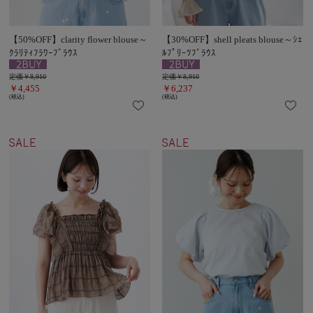
【50%OFF】clarity flower blouse～
【30%OFF】shell pleats blouse～ｼｪ
ｸﾗﾘﾃｨﾌﾗﾜｰﾌﾞﾗｳｽ
ﾙﾌﾟﾘｰﾂﾌﾞﾗｳｽ
定価￥8,910
定価￥8,910
￥4,455
￥6,237
(税込)
(税込)