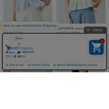
【40%OFF】lace ruffled blouse～ﾚｰ
【40%OFF】cotton bloom blouse～
ｽﾗｯﾌﾙﾄﾞﾌﾞﾗｳｽ
ｺｯﾄﾝﾌﾞﾙｰﾑﾌﾞﾗｳｽ
定価￥8,910
定価￥8,910
￥5,346
￥5,346
(税込)
(税込)