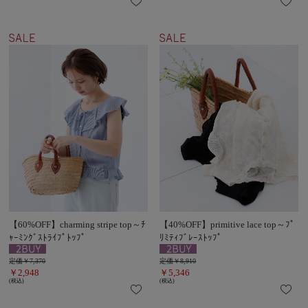
【60%OFF】charming stripe top～ﾁ
【40%OFF】primitive lace top～ﾌﾟ
ｬｰﾐﾝｸﾞｽﾄﾗｲﾌﾟﾄｯﾌﾟ
ﾘﾐﾃｨﾌﾞﾚｰｽﾄｯﾌﾟ
定価￥7,370
定価￥8,910
￥2,948
￥5,346
(税込)
(税込)