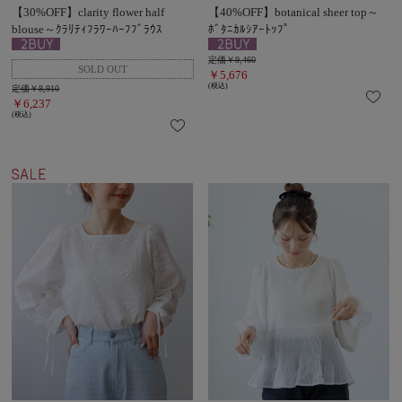
【30%OFF】clarity flower half
【40%OFF】botanical sheer top～
blouse～ｸﾗﾘﾃｨﾌﾗﾜｰﾊｰﾌﾌﾞﾗｳｽ
ﾎﾞﾀﾆｶﾙｼｱｰﾄｯﾌﾟ
定価￥9,460
￥5,676
(税込)
定価￥8,910
￥6,237
(税込)