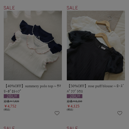
【40%OFF】summery polo top～ｻﾏ
【50%OFF】rose puff blouse～ﾛｰｽﾞ
ﾘｰﾎﾟﾛﾄｯﾌﾟ
ﾊﾟﾌﾌﾞﾗｳｽ
定価￥7,920
定価￥8,250
￥4,752
￥4,125
(税込)
(税込)