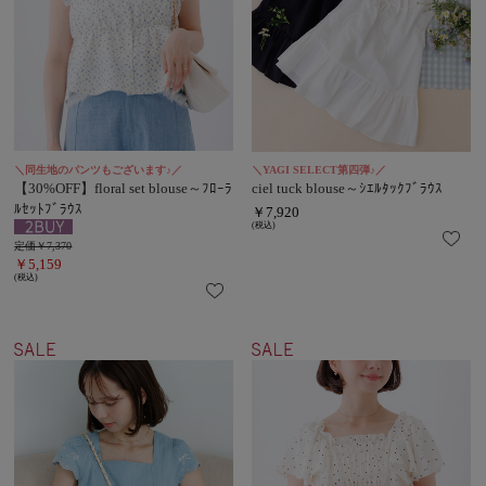
＼同生地のパンツもございます♪／
＼YAGI SELECT第四弾♪／
【30%OFF】floral set blouse～ﾌﾛｰﾗ
ciel tuck blouse～ｼｴﾙﾀｯｸﾌﾞﾗｳｽ
ﾙｾｯﾄﾌﾞﾗｳｽ
￥7,920
(税込)
定価￥7,370
￥5,159
(税込)