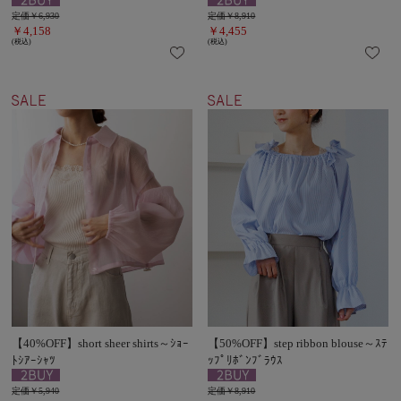
定価￥6,930
定価￥8,910
￥4,158
￥4,455
(税込)
(税込)
【40%OFF】short sheer shirts～ｼｮｰ
【50%OFF】step ribbon blouse～ｽﾃ
ﾄｼｱｰｼｬﾂ
ｯﾌﾟﾘﾎﾞﾝﾌﾞﾗｳｽ
定価￥5,940
定価￥8,910