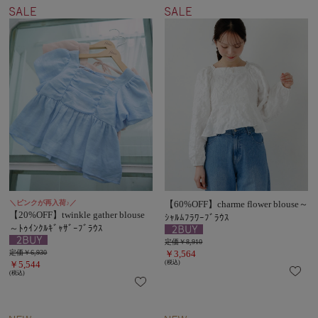
＼ピンクが再入荷♪／
【60%OFF】charme flower blouse～
【20%OFF】twinkle gather blouse
ｼｬﾙﾑﾌﾗﾜｰﾌﾞﾗｳｽ
～ﾄｩｲﾝｸﾙｷﾞｬｻﾞｰﾌﾞﾗｳｽ
定価￥8,910
定価￥6,930
￥3,564
￥5,544
(税込)
(税込)