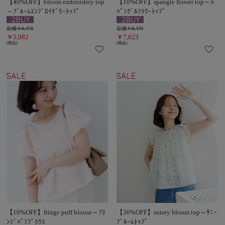
【40%OFF】bloom embroidery top
【10%OFF】spangle flower top～ｽ
～ﾌﾞﾙｰﾑｴﾝﾌﾞﾛｲﾀﾞﾘｰﾄｯﾌﾟ
ﾊﾟﾝｸﾞﾙﾌﾗﾜｰﾄｯﾌﾟ
定価￥8,470
定価￥8,470
￥5,082
￥7,623
(税込)
(税込)
【10%OFF】fringe puff blouse～ﾌﾘ
【30%OFF】sunny bloom top～ｻﾆｰ
ﾝｼﾞﾊﾟﾌﾌﾞﾗｳｽ
ﾌﾞﾙｰﾑﾄｯﾌﾟ