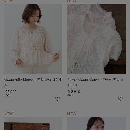
bloom tulle blouse～ﾌﾞﾙｰﾑﾁｭｰﾙﾌﾞﾗ
flutter bloom blouse～ﾌﾗｯﾀｰﾌﾞﾙｰﾑ
ｳｽ
ﾌﾞﾗｳｽ
￥7,920
￥8,910
(税込)
(税込)