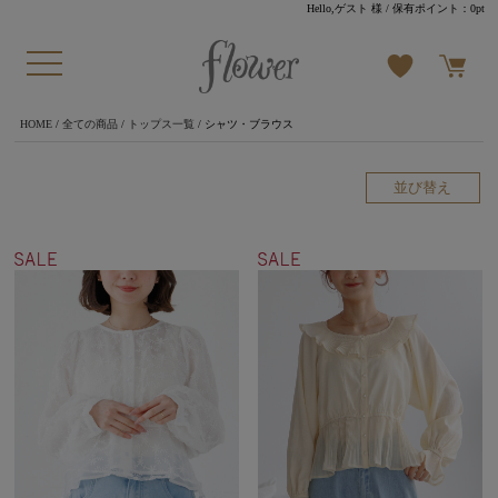
Hello,ゲスト 様
/ 保有ポイント：
0pt
HOME
/
全ての商品
/
トップス一覧
/ シャツ・ブラウス
並び替え