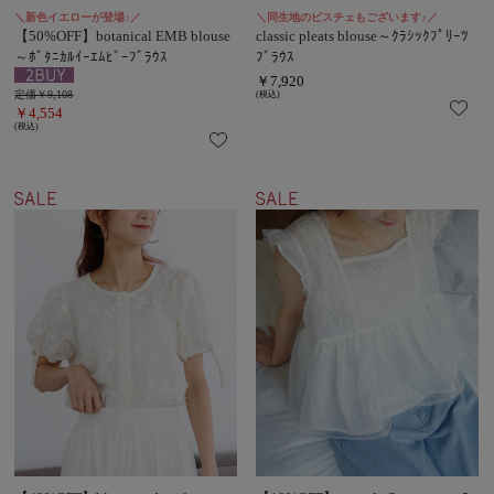
＼新色イエローが登場♪／
＼同生地のビスチェもございます♪／
【50%OFF】botanical EMB blouse
classic pleats blouse～ｸﾗｼｯｸﾌﾟﾘｰﾂ
～ﾎﾞﾀﾆｶﾙｲｰｴﾑﾋﾞｰﾌﾞﾗｳｽ
ﾌﾞﾗｳｽ
￥7,920
定価￥9,108
(税込)
￥4,554
(税込)