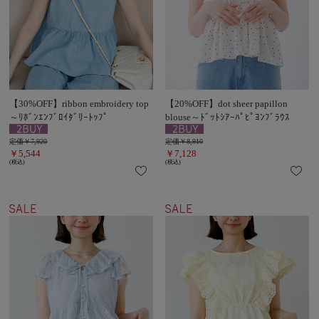
【30%OFF】ribbon embroidery top
【20%OFF】dot sheer papillon
～ﾘﾎﾞﾝｴﾝﾌﾞﾛｲﾀﾞﾘｰﾄｯﾌﾟ
blouse～ﾄﾞｯﾄｼｱｰﾊﾟﾋﾟﾖﾝﾌﾞﾗｳｽ
定価￥7,920
定価￥8,910
￥5,544
￥7,128
(税込)
(税込)