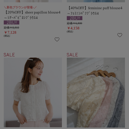
＼新色ブラウンが登場♪／
【40%OFF】feminine puff blouse4
【20%OFF】sheer papillon blouse4
～ﾌｪﾐﾆﾝﾊﾟﾌﾌﾞﾗｳｽ4
～ｼｱｰﾊﾟﾋﾟﾖﾝﾌﾞﾗｳｽ4
定価￥6,930
定価￥8,910
￥4,158
￥7,128
(税込)
(税込)