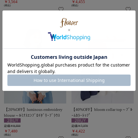
￥3,564
￥4,455
(税込)
(税込)
【20%OFF】luminous embroidery
【40%OFF】bloom collar top～ﾌﾞﾙ
blouse～ﾙﾐﾅｽｴﾝﾌﾞﾛｲﾀﾞﾘｰﾌﾞﾗｳｽ
ｰﾑｶﾗｰﾄｯﾌﾟ
定価￥9,350
定価￥7,370
￥7,480
￥4,422
(税込)
(税込)