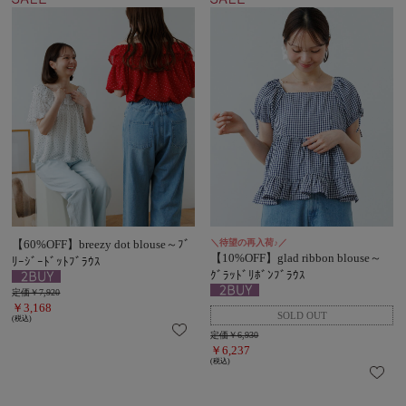
【60%OFF】breezy dot blouse～ﾌﾞ
＼待望の再入荷♪／
【10%OFF】glad ribbon blouse～
ﾘｰｼﾞｰﾄﾞｯﾄﾌﾞﾗｳｽ
ｸﾞﾗｯﾄﾞﾘﾎﾞﾝﾌﾞﾗｳｽ
定価￥7,920
￥3,168
(税込)
定価￥6,930
￥6,237
(税込)