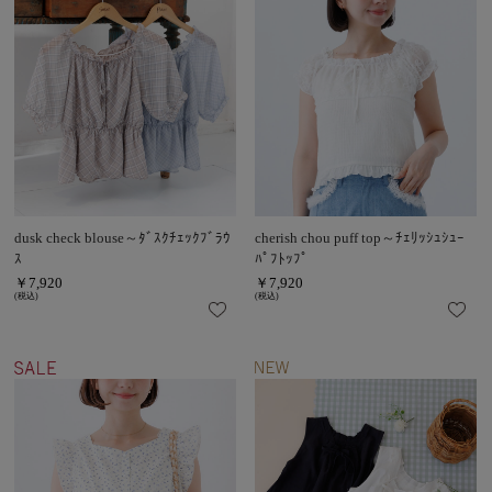
dusk check blouse～ﾀﾞｽｸﾁｪｯｸﾌﾞﾗｳ
cherish chou puff top～ﾁｪﾘｯｼｭｼｭｰ
ｽ
ﾊﾟﾌﾄｯﾌﾟ
￥7,920
￥7,920
(税込)
(税込)