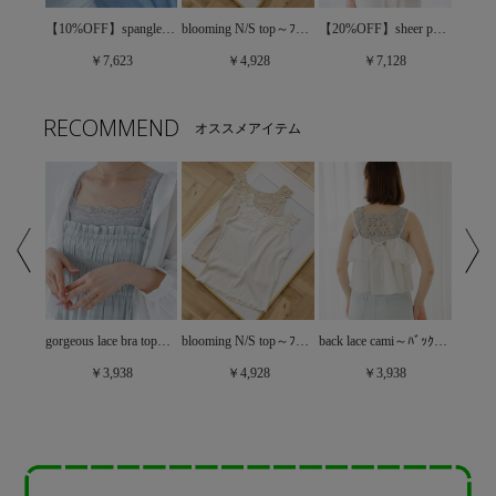
【40%OFF】summer knit ribbon hat～ｻﾏｰﾆｯﾄﾘﾎﾞﾝﾊｯﾄ
【10%OFF】spangle flower top～ｽﾊﾟﾝｸﾞﾙﾌﾗﾜｰﾄｯﾌﾟ
blooming N/S top～ﾌﾞﾙｰﾐﾝｸﾞﾉｰｽﾘｰﾌﾞﾄｯﾌﾟ
【20%OFF】sheer papillon blouse4～ｼｱｰﾊﾟﾋﾟﾖﾝﾌﾞﾗｳｽ4
￥7,623
￥4,928
￥7,128
RECOMMEND
オススメアイテム
gorgeous lace bra top～ｺﾞｰｼﾞｬｽﾚｰｽﾌﾞﾗﾄｯﾌﾟ
【30%OFF】sunny lace bustier～ｻﾆｰﾚｰｽﾋﾞｽﾁｪ
blooming N/S top～ﾌﾞﾙｰﾐﾝｸﾞﾉｰｽﾘｰﾌﾞﾄｯﾌﾟ
back lace cami～ﾊﾞｯｸﾚｰｽｷｬﾐ
￥3,938
￥4,928
￥3,938