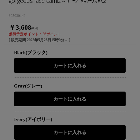
gorgeous lace cami2～ｺﾞｰｼﾞｬｽﾚｰｽｷｬﾐ2
305030149
￥3,608
(税込)
獲得予定ポイント：36ポイント
[ 販売期間
2023年5月26日15時0分
～ ]
Black(ブラック)
Gray(グレー)
Ivory(アイボリー)