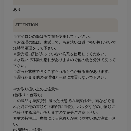
あり
ATTENTION
※アイロンの際はあて布を使用してください。
※お洗濯の際は、裏返して、もみ洗いは避け軽い押し洗いで
短時間処理をして下さい。
※蛍光増白剤が入っていない洗剤を使用してください。
※水洗いで移染の恐れがありますので他の物と分けて洗って
下さい。
※湿った状態で強くこすられると色が移る事があります。
※濡れたまま他の洗濯物と一緒に放置しないで下さい。
≪お取り扱い上のご注意≫
(色移り・色落ち)
この製品は摩擦(特に湿った状態での摩擦)や汗、雨などで濡
れた時に他の衣類や下着(特に白物)、 バッグなどの小物類に
色移りする場合がありますので充分ご注意下さい。
素材の特性上、摩擦による色移りが生じやすい為ご注意下さ
い。
(洗濯時のご注意)