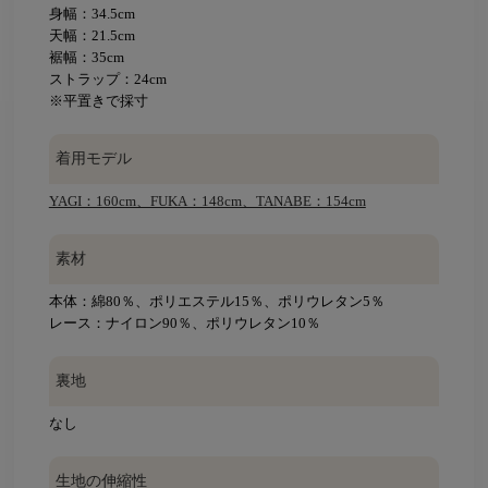
身幅：34.5cm
天幅：21.5cm
裾幅：35cm
ストラップ：24cm
※平置きで採寸
着用モデル
YAGI：160cm、FUKA：148cm、TANABE：154cm
素材
本体：綿80％、ポリエステル15％、ポリウレタン5％
レース：ナイロン90％、ポリウレタン10％
裏地
なし
生地の伸縮性