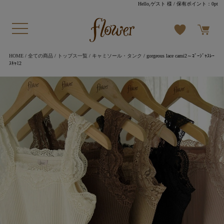
Hello,ゲスト 様
/ 保有ポイント：
0pt
HOME
/
全ての商品
/
トップス一覧
/
キャミソール・タンク
/ gorgeous lace cami2～ｺﾞｰｼﾞｬｽﾚｰ
ｽｷｬﾐ2