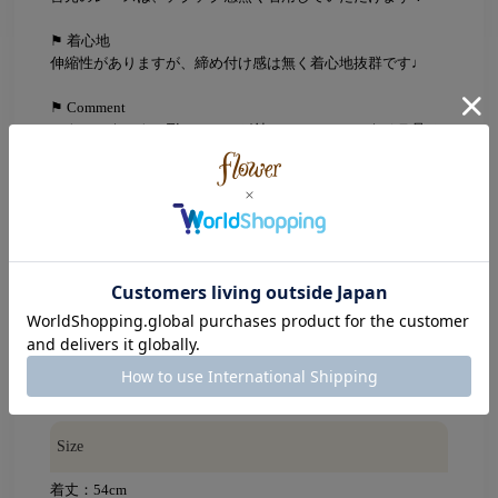
⚑ 着心地
伸縮性がありますが、締め付け感は無く着心地抜群です♩
⚑ Comment
スクエアネックの形にレースが付いてて、レースをチラ見せ
させて着れるのが嬉しいです♩
どんなコーデのインナーにも使える万能アイテムです◎
Color
Black(ブラック)
Gray(グレー)
Ivory(アイボリー)
Beige(ベージュ)
Brown(ブラウン)
Pink(ピンク)
Size
着丈：54cm