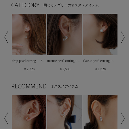
CATEGORY
同じカテゴリーのオススメアイテム
quilting earring ～ｷﾙﾃｨﾝｸﾞｲﾔﾘﾝｸﾞ
drop pearl earring ～ﾄﾞﾛｯﾌﾟﾊﾟｰﾙｲﾔﾘﾝｸﾞ
nuance pearl earring～ﾆｭｱﾝｽﾊﾟｰﾙｲﾔﾘﾝｸﾞ
classic pearl earring～ｸﾗｼｯｸﾊﾟｰﾙｲﾔﾘﾝｸﾞ
￥2,728
￥2,508
￥1,628
RECOMMEND
オススメアイテム