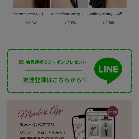
ornament earring～ｵｰﾅﾒﾝﾄｲﾔﾘﾝｸﾞ
long pearl necklace～ﾛﾝｸﾞﾊﾟｰﾙﾈｯｸﾚｽ
whip ribbon earring～ﾎｲｯﾌﾟﾘﾎﾞﾝｲﾔﾘﾝｸﾞ
quilting earring ～ｷﾙﾃｨﾝｸﾞｲﾔﾘﾝｸﾞ
￥2,948
￥2,398
￥2,508