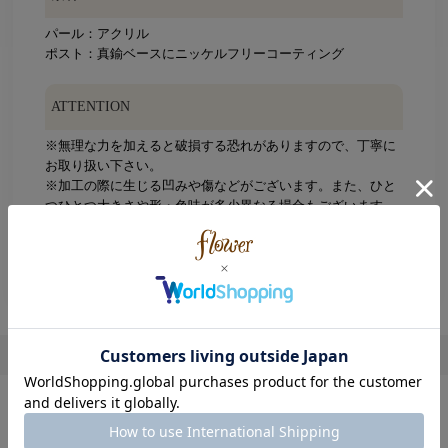
パール：アクリル
ポスト：真鍮ベースにニッケルフリーコーティング
ATTENTION
※無理な力を加えると破損する恐れがありますので、丁寧に
お取り扱い下さい。
※加工の際に生じる凹みや傷などがございます。また、ひと
つひとつ大きさや形・色味が多少異なる場合もございます。
※摩擦や引っ張り等により、破損する恐れがありますので、
丁寧にお取り扱い下さい。ご使用の際に周囲のものとの引っ
かかりにご注意下さい。
※こちらの商品はインポート商品です。
レビューを書く
この商品を使用したコーディネート