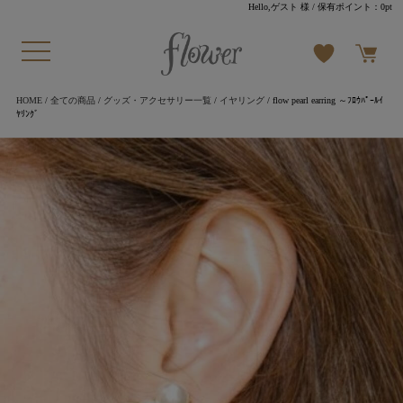
Hello,ゲスト 様
/ 保有ポイント：
0pt
HOME
/
全ての商品
/
グッズ・アクセサリー一覧
/
イヤリング
/ flow pearl earring ～ﾌﾛｳﾊﾟｰﾙｲ
ﾔﾘﾝｸﾞ