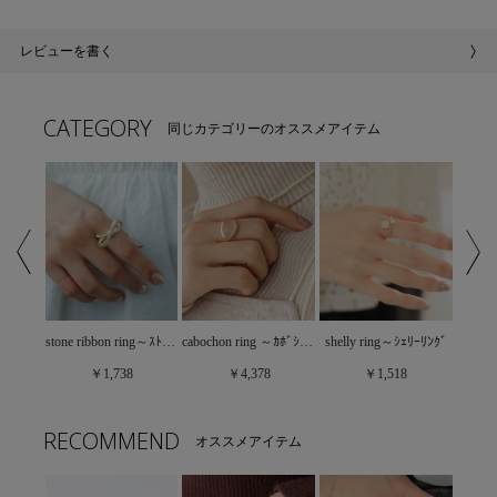
レビューを書く
CATEGORY
同じカテゴリーのオススメアイテム
eternal ribbon ring～ｴﾀｰﾅﾙﾘﾎﾞﾝﾘﾝｸﾞ
stone ribbon ring～ｽﾄｰﾝﾘﾎﾞﾝﾘﾝｸﾞ
cabochon ring ～ｶﾎﾞｼｮﾝﾘﾝｸﾞ
shelly ring～ｼｪﾘｰﾘﾝｸﾞ
￥1,738
￥4,378
￥1,518
RECOMMEND
オススメアイテム