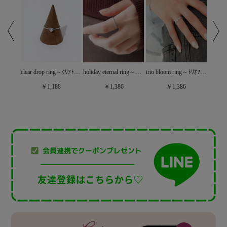
trio bloom ring～ﾄﾘｵﾌﾞﾙｰﾑﾘﾝｸﾞ
nuance motif ring～ﾆｭｱﾝｽﾓﾁｰﾌﾘﾝｸﾞ
clear drop ring～ｸﾘｱﾄﾞﾛｯﾌﾟﾘﾝｸﾞ
holiday eternal ring～ﾎﾘﾃﾞｰｴﾀｰﾅﾙﾘﾝｸﾞ
￥1,386
￥1,188
￥1,386