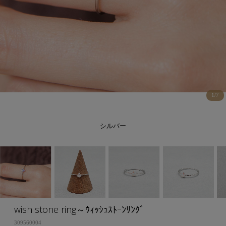
1
/
7
シルバー
wish stone ring～ｳｨｯｼｭｽﾄｰﾝﾘﾝｸﾞ
309560004