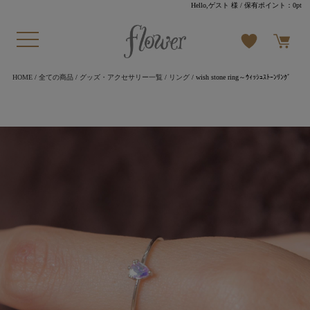
Hello,ゲスト 様
/ 保有ポイント：
0pt
HOME
/
全ての商品
/
グッズ・アクセサリー一覧
/
リング
/ wish stone ring～ｳｨｯｼｭｽﾄｰﾝﾘﾝｸﾞ