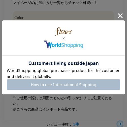
マイページのお気に入り一覧からチェック可能に！
Color
Gold (ゴールド)
Size
全長：約15.5cm、アジャスター：5cm ハートモチーフ：
1.1×0.8cm
ATTENTION
※摩擦や引っ張り等により、破損するおそれがありますの
で、丁寧にお取り扱いください。
※ご使用の際には周囲のものとの引っかかりにご注意くださ
い。
※こちらの商品はインポート商品です。
レビュー件数：
1件