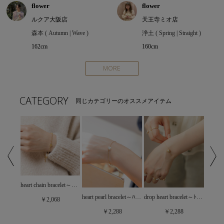
flower
flower
ルクア大阪店
天王寺ミオ店
森本 ( Autumn | Wave )
浄土 ( Spring | Straight )
162cm
160cm
MORE
CATEGORY
同じカテゴリーのオススメアイテム
heart chain bracelet～ﾊｰﾄﾁｪｰﾝﾌﾞﾚｽﾚｯﾄ
daisy beads bracelet～ﾃﾞｲｼﾞｰﾋﾞｰｽﾞﾌﾞﾚｽﾚｯﾄ
heart pearl bracelet～ﾊｰﾄﾊﾟｰﾙﾌﾞﾚｽﾚｯﾄ
drop heart bracelet～ﾄﾞﾛｯﾌﾟﾊｰﾄﾌﾞﾚｽﾚｯﾄ
￥2,068
￥2,288
￥2,288