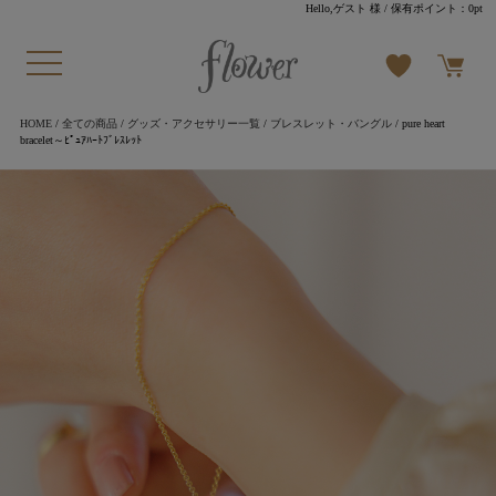
Hello,ゲスト 様
/ 保有ポイント：
0pt
HOME
/
全ての商品
/
グッズ・アクセサリー一覧
/
ブレスレット・バングル
/ pure heart
bracelet～ﾋﾟｭｱﾊｰﾄﾌﾞﾚｽﾚｯﾄ