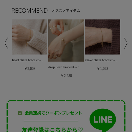
RECOMMEND
オススメアイテム
heart chain bracelet～ﾊｰﾄﾁｪｰﾝﾌﾞﾚｽﾚｯﾄ
snake chain bracelet～ｽﾈｰｸﾁｪｰﾝﾌﾞﾚｽﾚｯﾄ
metal heart pin～ﾒﾀﾙﾊｰﾄﾋﾟﾝ
drop heart bracelet～ﾄﾞﾛｯﾌﾟﾊｰﾄﾌﾞﾚｽﾚｯﾄ
￥2,068
￥1,628
￥2,288