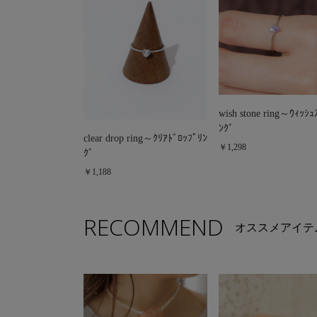
wish stone ring～ｳｨｯｼｭ
ﾝｸﾞ
clear drop ring～ｸﾘｱﾄﾞﾛｯﾌﾟﾘﾝ
￥1,298
ｸﾞ
￥1,188
RECOMMEND
オススメアイテ