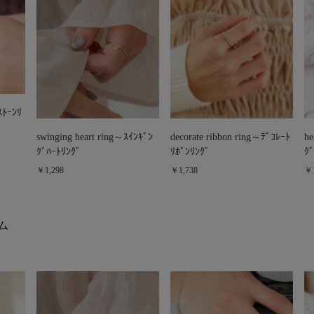
ｽﾄｰﾝﾘ
swinging heart ring～ｽｲﾝｷﾞﾝ
decorate ribbon ring～ﾃﾞｺﾚｰﾄ
he
ｸﾞﾊｰﾄﾘﾝｸﾞ
ﾘﾎﾞﾝﾘﾝｸﾞ
ｸﾞ
￥1,298
￥1,738
￥1
ム