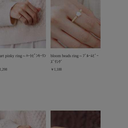
art pinky ring～ﾊｰﾄﾋﾟﾝｷｰﾘﾝ
bloom beads ring～ﾌﾞﾙｰﾑﾋﾞｰ
ｽﾞﾘﾝｸﾞ
,298
￥1,188