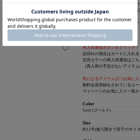
後ろ開きデザインなので若干の
※開きすぎると壊れる可能性が
デイリー使いからオケージョン
幅広く活躍するアイテムです。
【知って便利なお買い物機能】
再入荷通知ボタンをクリック！
品切れの場合はカートに入れる
完売カラーの再入荷通知はこち
（再入荷の予定がないアイテムは
気になるアイテムは♡お気に入
無料会員登録をされているユー
マイページのお気に入り一覧か
Color
Gold (ゴールド)
Size
約12号(後ろ開きで若干のサイ