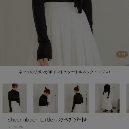
1
/
19
ネックのリボンがポイントのタートルネックトップス♪
sheer ribbon turtle～ｼｱｰﾘﾎﾞﾝﾀｰﾄﾙ
305280392