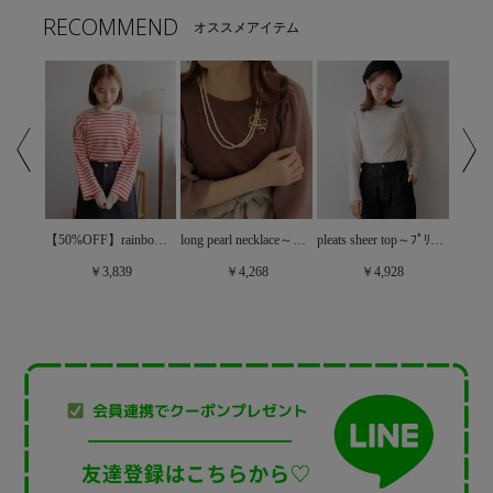
RECOMMEND
オススメアイテム
【30%OFF】sweet tulle top2～ｽｳｨｰﾄﾁｭｰﾙﾄｯﾌﾟ2
【50%OFF】rainbow border top2～ﾚｲﾝﾎﾞｰﾎﾞｰﾀﾞｰﾄｯﾌﾟ2
long pearl necklace～ﾛﾝｸﾞﾊﾟｰﾙﾈｯｸﾚｽ
pleats sheer top～ﾌﾟﾘｰﾂｼｱｰﾄｯﾌﾟ
￥3,839
￥4,268
￥4,928