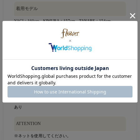
着用モデル
YAGI：160cm
、KIMURA：157cm、TANABE：154cm
素材
本体：テンセル70％、ウール30％
裏地
なし
生地の伸縮性
あり
ATTENTION
※ネットを使用してください。