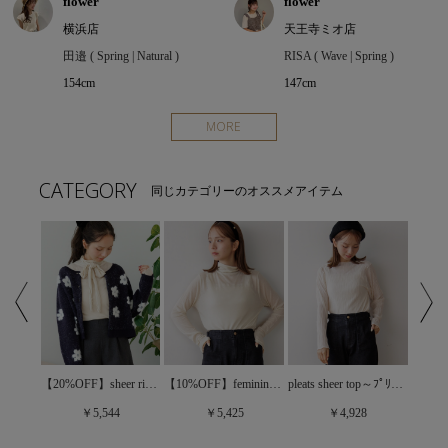
flower
flower
横浜店
天王寺ミオ店
田邉 ( Spring | Natural )
RISA ( Wave | Spring )
154cm
147cm
MORE
CATEGORY
同じカテゴリーのオススメアイテム
【20%OFF】lady sheer L/S～ﾚﾃﾞｨｰｼｱｰﾛﾝｸﾞｽﾘｰﾌﾞ
【10%OFF】feminine sheer turtle2～ﾌｪﾐﾆﾝｼｱｰﾀｰﾄﾙ2
【20%OFF】sheer ribbon turtle2～ｼｱｰﾘﾎﾞﾝﾀｰﾄﾙ2
pleats sheer top～ﾌﾟﾘｰﾂｼｱｰﾄｯﾌﾟ
￥5,425
￥5,544
￥4,928