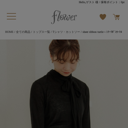
Hello,ゲスト 様
/ 保有ポイント：
0pt
HOME
/
全ての商品
/
トップス一覧
/
Tシャツ・カットソー
/ sheer ribbon turtle～ｼｱｰﾘﾎﾞﾝﾀｰﾄﾙ