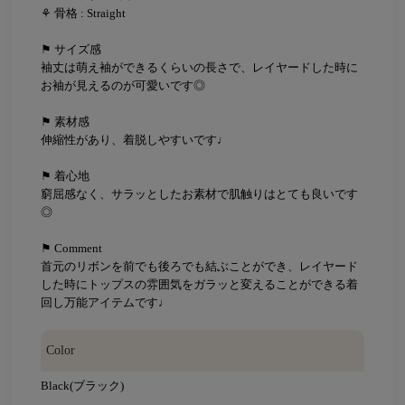
⚘ 骨格 : Straight
⚑ サイズ感
袖丈は萌え袖ができるくらいの長さで、レイヤードした時に
お袖が見えるのが可愛いです◎
⚑ 素材感
伸縮性があり、着脱しやすいです♩
⚑ 着心地
窮屈感なく、サラッとしたお素材で肌触りはとても良いです
◎
⚑ Comment
首元のリボンを前でも後ろでも結ぶことができ、レイヤード
した時にトップスの雰囲気をガラッと変えることができる着
回し万能アイテムです♩
Color
Black(ブラック)