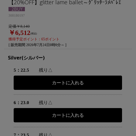
【20%OFF】glitter lame ballet～ｸﾞﾘｯﾀｰﾗﾒﾊﾞﾚｴ
308180197
定価￥8,140
￥6,512
(税込)
獲得予定ポイント：65ポイント
[ 販売期間
2026年7月24日0時0分
～ ]
Silver(シルバー)
5：22.5
残り△
6：23.0
残り△
7：23.5
残り△