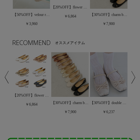
【20%OFF】flower color ballet ～ﾌﾗﾜｰｶﾗｰﾊﾞﾚｰ
【40%OFF】petite ribbon shoes～ﾌﾟﾁﾘﾎﾞﾝｼｭｰｽﾞ
【50%OFF】velour ribbon sandal～ﾍﾞﾛｱﾘﾎﾞﾝｻﾝﾀﾞﾙ
【30%OFF】charm ballet shoes～ﾁｬｰﾑﾊﾞﾚｴｼｭｰｽﾞ
￥6,864
￥3,960
￥7,900
RECOMMEND
オススメアイテム
【20%OFF】flower color ballet ～ﾌﾗﾜｰｶﾗｰﾊﾞﾚｰ
wavy hoop earring～ｳｪｰﾋﾞｰﾌｰﾌﾟｲﾔﾘﾝｸﾞ
【30%OFF】charm ballet shoes～ﾁｬｰﾑﾊﾞﾚｴｼｭｰｽﾞ
【30%OFF】double ribbon ballet～ﾀﾞﾌﾞﾙﾘﾎﾞﾝﾊﾞﾚｴ
￥6,864
￥7,900
￥6,237