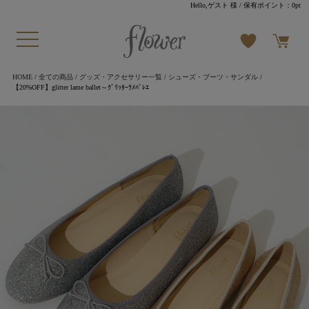
Hello,ゲスト 様
/ 保有ポイント：
0pt
HOME
/
全ての商品
/
グッズ・アクセサリー一覧
/
シューズ・ブーツ・サンダル
/
【20%OFF】glitter lame ballet～ｸﾞﾘｯﾀｰﾗﾒﾊﾞﾚｴ