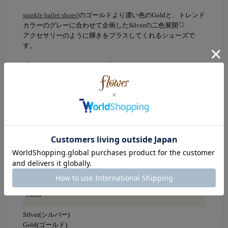
sparkle ballet shoes!
のゴールドより濃い色のGoldと、トレンド
カラーのグレーに合わせて企画したSilverの二色展開♡
アクセサリーのように輝きをプラスしてくれるシューズで
す。
【知って便利なお買い物機能】
再入荷通知ボタンをクリック！
品切れの場合はカートに入れるボタンが”入荷お知らせ”に変
わっています。
完売カラーの再入荷通知はこちらからご登録ください。
（再入荷の予定がないアイテムはSOLD OUTになっておりま
す。）
気になるアイテムは♡お気に入りへ追加！
無料会員登録をされているユーザーなら
マイページのお気に入り一覧からチェック可能に！
Color
Silver(シルバー)
Gold(ゴールド)