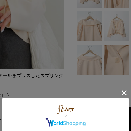
テールをプラスしたスプリング
～ﾍﾟﾀﾙﾄﾚﾝﾁｺｰﾄ