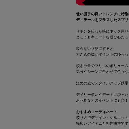
使い勝手の良いトレンチに特別
ディテールをプラスしたスプリ
リボンを絞った時にネック周り
とってもキュートな遊び心たっ
絞らない状態にすると、
大きめの襟がポイントのゆるっ
絞る分量でフリルのボリューム
気分やシーンに合わせて色々な
短めの丈でスタイルアップ効果
デイリー使いやデートにぴった
お花見などのイベントにも◎！
おすすめコーディネート
絞り方でデザイン・シルエット
幅広いアイテムと相性抜群です