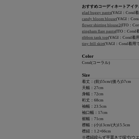
おすすめコーディネートアイテ
glad buggy pants
(YAGI：Cora
candy bloom blouse
(YAGI：Cor
flower shirring blouse2
(ITO：Co
gingham flare pants
(ITO：Cora
ribbon tank top
(YAGI：Coral着
tiny frill skirt
(YAGI：Coral着用で
Color
Coral(コーラル)
Size
着丈：(前)55cm/(後ろ)57cm
天幅：27cm
身幅：72cm
裄丈：68cm
袖幅：23.5cm
袖口幅：17cm
裾幅：71cm
襟幅：(小)13cm/(大)15.5cm
襟紐：1.2×66cm
※襟紐絞らず平置きで採寸(ウエ